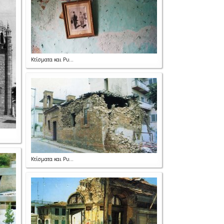
Κτίσματα και Ρυ...
Κτίσματα και Ρυ...