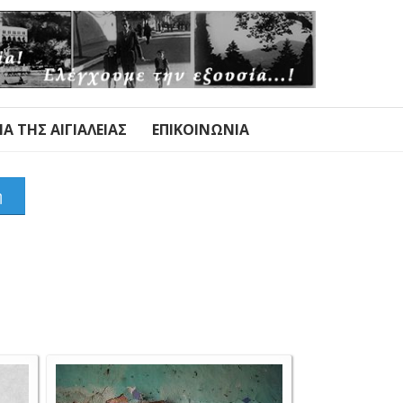
Α ΤΗΣ ΑΙΓΙΑΛΕΊΑΣ
ΕΠΙΚΟΙΝΩΝΊΑ
η