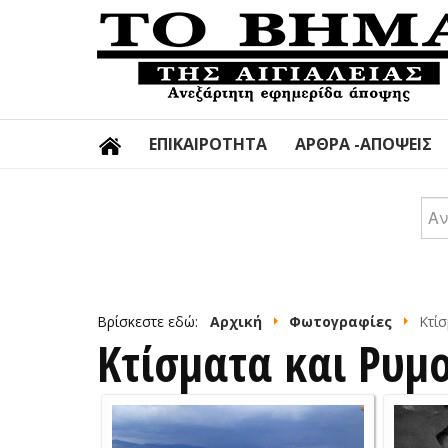
ΕΠΙΚΑΙΡΌΤΗΤΑ
ΆΡΘΡΑ -ΑΠΌΨΕΙΣ
Αν
Βρίσκεστε εδώ:
Αρχική
Φωτογραφίες
Κτίσ
Κτίσματα και Ρυμ