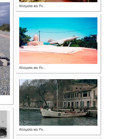
Κτίσματα και Ρυ...
Κτίσματα και Ρυ...
Κτίσματα και Ρυ...