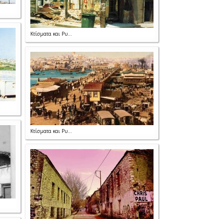
Κτίσματα και Ρυ...
Κτίσματα και Ρυ...