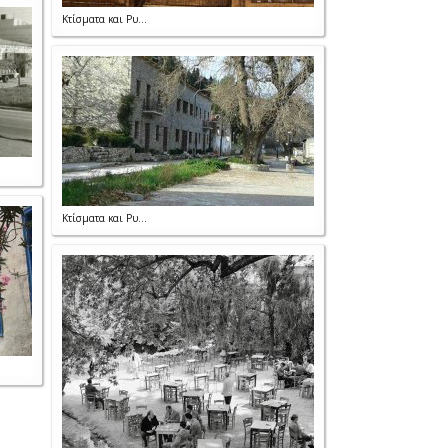
Κτίσματα και Ρυ...
Κτίσματα και Ρυ...