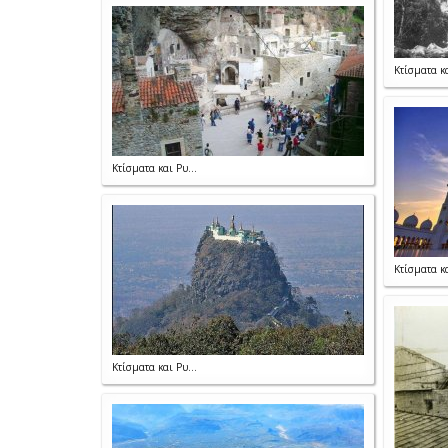
Κτίσματα κα
Κτίσματα και Ρυ...
Κτίσματα κα
Κτίσματα και Ρυ...