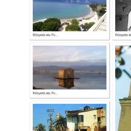
Κτίσματα και Ρυ...
Κτίσματα κα
Κτίσματα και Ρυ...