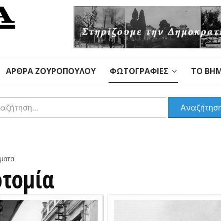
ΆΡΘΡΑ ΖΟΥΡΌΠΟΥΛΟΥ
ΦΩΤΟΓΡΑΦΊΕΣ
ΤΟ ΒΉΜ
αζήτηση
Αναζήτησ
ματα
οτομία