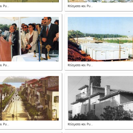
ι Ρυ...
Κτίσματα και Ρυ...
ι Ρυ...
Κτίσματα και Ρυ...
ι Ρυ...
Κτίσματα και Ρυ...