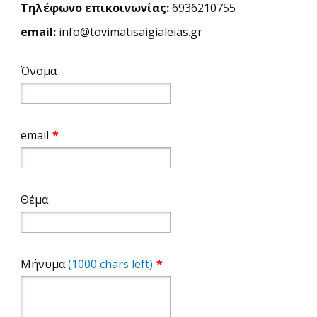
Τηλέφωνο επικοινωνίας:
6936210755
email:
Ιστορικές
info@tovimatisaigialeias.gr
Καθημερινότητα
Όνομα
Πολιτική
Αθλητικά
email
*
Προσωπικές
Κτίσματα
Θέμα
Τέχνες & Πολιτισμός
Βίντεο - Αρχείο FAZ
Μήνυμα
(1000 chars left)
*
ΤΟ ΒΉΜΑ ΤΗΣ ΑΙΓΙΑΛΕΊΑΣ
ΕΠΙΚΟΙΝΩΝΊΑ