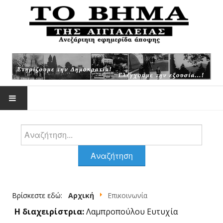
Αναζήτηση
ΕΠΙΚΑΙΡΌΤΗΤΑ
Αναζήτηση
ΆΡΘΡΑ -ΑΠΌΨΕΙΣ
Βρίσκεστε εδώ:
Αρχική
Επικοινωνία
ΆΡΘΡΑ ΖΟΥΡΌΠΟΥΛΟΥ
Η διαχειρίστρια:
Λαμπροπούλου Ευτυχία
ΦΩΤΟΓΡΑΦΊΕΣ