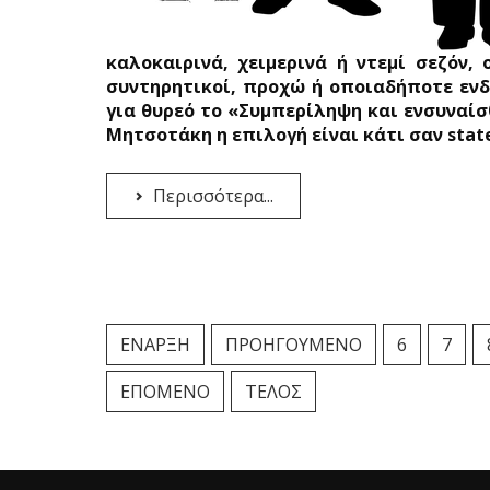
καλοκαιρινά, χειμερινά ή ντεμί σεζόν,
συντηρητικοί, προχώ ή οποιαδήποτε εν
για θυρεό το «Συμπερίληψη και ενσυναίσθ
Μητσοτάκη η επιλογή είναι κάτι σαν state 
Περισσότερα...
ΈΝΑΡΞΗ
ΠΡΟΗΓΟΎΜΕΝΟ
6
7
ΕΠΌΜΕΝΟ
ΤΈΛΟΣ