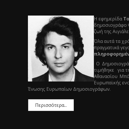
Η εφημερίδα
Το
δημοσιογράφο Φ
ζωή της Αιγιάλε
Όλα αυτά τα χρό
πραγματικά γεγ
πληροφορημένο
Ο Δημοσιογράφ
τιμήθηκε για τ
Αθανασίου Μπό
Ευρωπαϊκής ενο
Ένωσης Ευρωπαίων Δημοσιογράφων.
Περισσότερα...