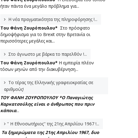
ήταν πάντα ένα μεγάλο πρόβλημα για...
Η νέα πραγματικότητα της πληροφόρησης !...
Του Φάνη Ζουρόπουλου*
Στο πρόσφατο
δημοψήφισμα για το Brexit στην Βρετανία οι
περισσότερες μεγάλες και...
Στο άγνωστο με βάρκα το παρελθόν !...
Του Φάνη Ζουρόπουλου*
Η εμπειρία πλέον
τόσων μηνών από την διακυβέρνηση...
Το τέρας της Ελληνικής γραφειοκρατίας σε
αριθμούς!
ΤΟΥ ΦΑΝΗ ΖΟΥΡΟΠΟΥΛΟΥ *
Ο Παναγιώτης
Καρκατσούλης είναι ο άνθρωπος που πριν
κάποια
...
'' Η Εθνοσωτήριος'' της 21ης Απριλίου 1967 !...
Τα ξημερώματα της 21ης Απριλίου 1967, δυο