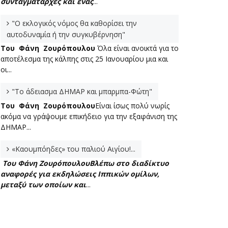
συνταγματάρχες και ένας
...
"Ο εκλογικός νόμος θα καθορίσει την
αυτοδυναμία ή την συγκυβέρνηση"
Του Φάνη Ζουρόπουλου
Όλα είναι ανοικτά για το
αποτέλεσμα της κάλπης στις 25 Ιανουαρίου μια και
οι...
"Το άδειασμα ΔΗΜΑΡ και μπαρμπα-Φώτη"
Του Φάνη Ζουρόπουλου
Είναι ίσως πολύ νωρίς
ακόμα να γράψουμε επικήδειο για την εξαφάνιση της
ΔΗΜΑΡ...
«Καουμπόηδες» του παλιού Αιγίου!...
Του Φάνη Ζουρόπουλου
Βλέπω στο διαδίκτυο
αναφορές για εκδηλώσεις Ιππικών ομίλων,
μεταξύ των οποίων και
...