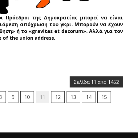
 οι Πρόεδροι της Δημοκρατίας μπορεί να είναι
διάμεση απόχρωση του γκρι. Μπορούν να έχουν
ηση» ή το «gravitas et decorum». Αλλά για τον
of the union address.
Σελίδα 11 από 1452
8
9
10
11
12
13
14
15