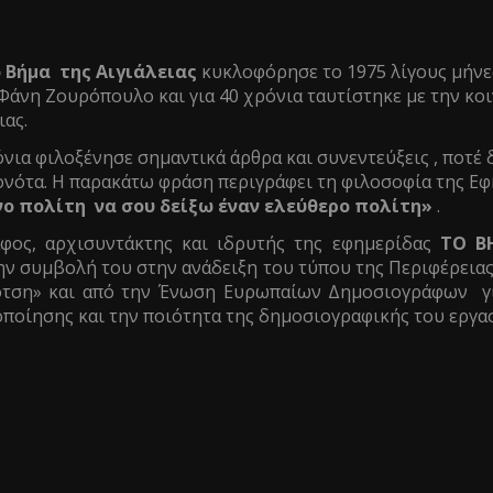
 Βήμα της Αιγιάλειας
κυκλοφόρησε το 1975 λίγους μήνε
άνη Ζουρόπουλο και για 40 χρόνια ταυτίστηκε με την κοιν
ιας.
νια φιλοξένησε σημαντικά άρθρα και συνεντεύξεις , ποτέ 
ονότα. Η παρακάτω φράση περιγράφει τη φιλοσοφία της Εφ
 πολίτη να σου δείξω έναν ελεύθερο πολίτη»
.
ος, αρχισυντάκτης και ιδρυτής της εφημερίδας
ΤΟ Β
ην συμβολή του στην ανάδειξη του τύπου της Περιφέρεια
τση» και από την Ένωση Ευρωπαίων Δημοσιογράφων γι
ποίησης και την ποιότητα της δημοσιογραφικής του εργασ