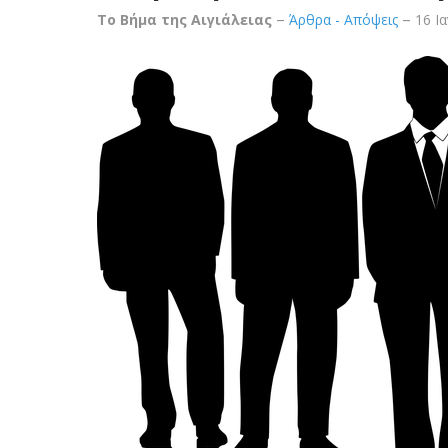
Το Βήμα της Αιγιάλειας
Άρθρα - Απόψεις
16 Ι