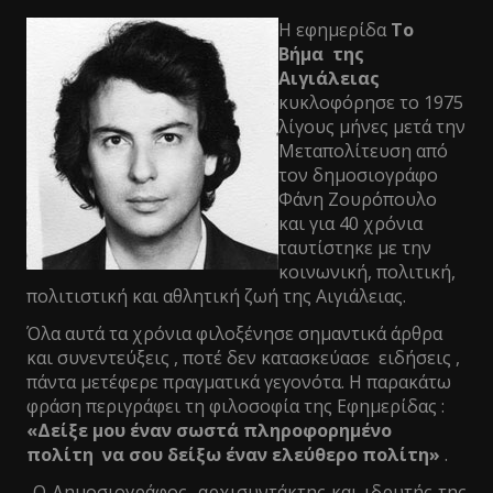
Η εφημερίδα
Το
Βήμα της
Αιγιάλειας
κυκλοφόρησε το 1975
λίγους μήνες μετά την
Μεταπολίτευση από
τον δημοσιογράφο
Φάνη Ζουρόπουλο
και για 40 χρόνια
ταυτίστηκε με την
κοινωνική, πολιτική,
πολιτιστική και αθλητική ζωή της Αιγιάλειας.
Όλα αυτά τα χρόνια φιλοξένησε σημαντικά άρθρα
και συνεντεύξεις , ποτέ δεν κατασκεύασε ειδήσεις ,
πάντα μετέφερε πραγματικά γεγονότα. Η παρακάτω
φράση περιγράφει τη φιλοσοφία της Εφημερίδας :
«Δείξε μου έναν σωστά πληροφορημένο
πολίτη να σου δείξω έναν ελεύθερο πολίτη»
.
Ο Δημοσιογράφος, αρχισυντάκτης και ιδρυτής της