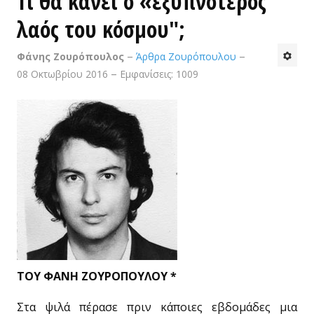
Τι θα κάνει ο «εξυπνότερος
λαός του κόσμου";
Ιστορικές
Φάνης Ζουρόπουλος
Άρθρα Ζουρόπουλου
Καθημερινότητα
08 Οκτωβρίου 2016
Εμφανίσεις: 1009
Πολιτική
Αθλητικά
Προσωπικές
Κτίσματα
Τέχνες & Πολιτισμός
Βίντεο - Αρχείο FAZ
ΤΟ ΒΉΜΑ ΤΗΣ ΑΙΓΙΑΛΕΊΑΣ
ΤΟΥ ΦΑΝΗ ΖΟΥΡΟΠΟΥΛΟΥ *
ΕΠΙΚΟΙΝΩΝΊΑ
Στα ψιλά πέρασε πριν κάποιες εβδομάδες μια