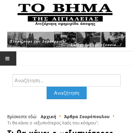
Αναζήτηση
ΕΠΙΚΑΙΡΌΤΗΤΑ
Αναζήτηση
ΆΡΘΡΑ -ΑΠΌΨΕΙΣ
Βρίσκεστε εδώ:
Αρχική
Άρθρα Ζουρόπουλου
ΆΡΘΡΑ ΖΟΥΡΌΠΟΥΛΟΥ
Τι θα κάνει ο «εξυπνότερος λαός του κόσμου";
ΦΩΤΟΓΡΑΦΊΕΣ