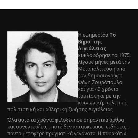
Η εφημερίδα
Το
Βήμα της
Αιγιάλειας
κυκλοφόρησε το 1975
λίγους μήνες μετά την
Μεταπολίτευση από
τον δημοσιογράφο
Φάνη Ζουρόπουλο
και για 40 χρόνια
ταυτίστηκε με την
κοινωνική, πολιτική,
πολιτιστική και αθλητική ζωή της Αιγιάλειας.
Όλα αυτά τα χρόνια φιλοξένησε σημαντικά άρθρα
και συνεντεύξεις , ποτέ δεν κατασκεύασε ειδήσεις ,
πάντα μετέφερε πραγματικά γεγονότα. Η παρακάτω