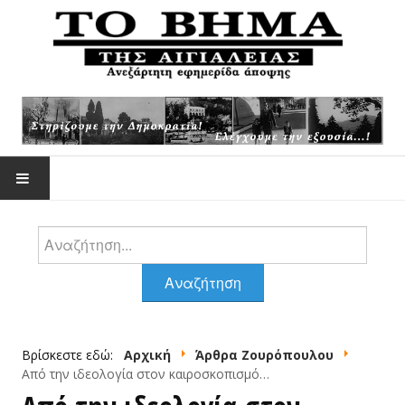
Αναζήτηση
ΕΠΙΚΑΙΡΌΤΗΤΑ
Αναζήτηση
ΆΡΘΡΑ -ΑΠΌΨΕΙΣ
Βρίσκεστε εδώ:
Αρχική
Άρθρα Ζουρόπουλου
ΆΡΘΡΑ ΖΟΥΡΌΠΟΥΛΟΥ
Από την ιδεολογία στον καιροσκοπισμό…
ΦΩΤΟΓΡΑΦΊΕΣ