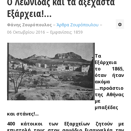
Ο Λεωνίδας και τα αξέχαστα
Εξάρχεια!...
Φάνης Ζουρόπουλος
Άρθρα Ζουρόπουλου
06 Οκτωβρίου 2016
Εμφανίσεις: 1859
Τα
Εξάρχεια
το 1865,
όταν ήταν
ακόμα
....προάστιο
της Αθήνας
με
μπαξέδες
και στάνες!...
400 κάτοικοι των Εξαρχείων ζητούν με
επιστολή τους στον αρμόδιο Εισαγγελέα την