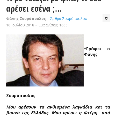
αρέσει εσένα ;…
Ιστορικές
Φάνης Ζουρόπουλος
Άρθρα Ζουρόπουλου
Καθημερινότητα
16 Ιουλίου 2018
Εμφανίσεις: 1665
Πολιτική
Αθλητικά
*Γράφει ο
Προσωπικές
Φάνης
Κτίσματα
Τέχνες & Πολιτισμός
Βίντεο - Αρχείο FAZ
Ζουρόπουλος
ΤΟ ΒΉΜΑ ΤΗΣ ΑΙΓΙΑΛΕΊΑΣ
Μου αρέσουν τα ανθισμένα λαγκάδια και τα
ΕΠΙΚΟΙΝΩΝΊΑ
βουνά της Ελλάδας. Μου αρέσει η Φτέρη από