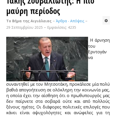
Τάκης Σουβαλιώτης: Η πιο
μαύρη περίοδος
Ιστορικές
Το Βήμα της Αιγιάλειας
Άρθρα - Απόψεις
Καθημερινότητα
29 Σεπτεμβρίου 2025
Εμφανίσεις: 4235
Πολιτική
Η άρνηση
Αθλητικά
του
Ερντογάν
Προσωπικές
να
Κτίσματα
Τέχνες & Πολιτισμός
συναντηθεί με τον Μητσοτάκη, προκάλεσε μία πολύ
Βίντεο - Αρχείο FAZ
βαθιά απογοήτευση σε ολόκληρη την κοινωνία μας,
η οποία έχει την αίσθηση ότι ο πρωθυπουργός μας
ΤΟ ΒΉΜΑ ΤΗΣ ΑΙΓΙΑΛΕΊΑΣ
δεν παίρνετε στα σοβαρά ούτε και από πολλούς
ξένους ηγέτες. Οι διάφορες πολιτικές επιλογές που
ΕΠΙΚΟΙΝΩΝΊΑ
κάνει είναι αψυχολόγητες και ανώφελες για τη