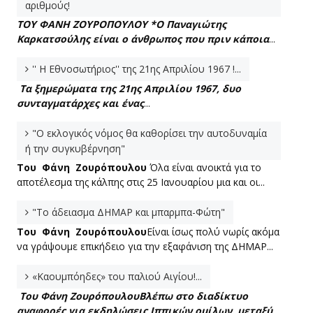
αριθμούς!
ΤΟΥ ΦΑΝΗ ΖΟΥΡΟΠΟΥΛΟΥ *
Ο Παναγιώτης
Καρκατσούλης είναι ο άνθρωπος που πριν κάποια
...
'' Η Εθνοσωτήριος'' της 21ης Απριλίου 1967 !...
Τα ξημερώματα της 21ης Απριλίου 1967, δυο
συνταγματάρχες και ένας
...
"Ο εκλογικός νόμος θα καθορίσει την αυτοδυναμία
ή την συγκυβέρνηση"
Του Φάνη Ζουρόπουλου
Όλα είναι ανοικτά για το
αποτέλεσμα της κάλπης στις 25 Ιανουαρίου μια και οι...
"Το άδειασμα ΔΗΜΑΡ και μπαρμπα-Φώτη"
Του Φάνη Ζουρόπουλου
Είναι ίσως πολύ νωρίς ακόμα
να γράψουμε επικήδειο για την εξαφάνιση της ΔΗΜΑΡ...
«Καουμπόηδες» του παλιού Αιγίου!...
Του Φάνη Ζουρόπουλου
Βλέπω στο διαδίκτυο
αναφορές για εκδηλώσεις Ιππικών ομίλων, μεταξύ