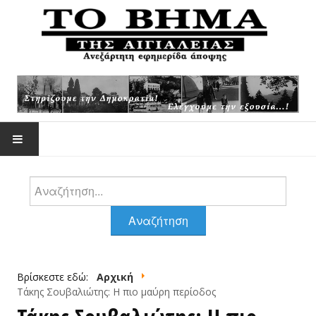
Αναζήτηση
ΕΠΙΚΑΙΡΌΤΗΤΑ
Αναζήτηση
ΆΡΘΡΑ -ΑΠΌΨΕΙΣ
Βρίσκεστε εδώ:
Αρχική
ΆΡΘΡΑ ΖΟΥΡΌΠΟΥΛΟΥ
Τάκης Σουβαλιώτης: Η πιο μαύρη περίοδος
ΦΩΤΟΓΡΑΦΊΕΣ