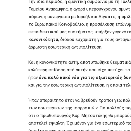
Την ίδια περίοδο, η αμυντική συμφωνία με τη Γαλλ
Ταμείου Ανάκαμψης, η αγορά
υπερσύγχρονου αμυντι
πόρων,
η συνεργασία με Ισραήλ και Αίγυπτο,
η ομι
το Ευρωπαϊκό Κοινοβούλιο, η προσέλκυση επώνυμ
εκπαιδευτικού μας συστήματος, υπήρξαν γεγονότα 
κανονικότητα
, διόλου ευχάριστη για τους ανταγω
άρρωστη εσωτερική αντιπολίτευση.
Και η κανονικότητα αυτή, αποτυπώθηκε θεαματικά 
καλύτερη επίδοση από αυτήν που είχε πετύχει το
ήταν
ένα
πολύ κακό νέο για τις εξωτερικές δ
και για την εσωτερική αντιπολίτευση,
η οποία τελ
Ήταν απαραίτητο έτσι να βρεθούν τρόποι γεωπολ
των εσωτερικών της ισορροπιών. Για πολλούς παρ
ότι ο πρωθυπουργός Κυρ. Μητσοτάκης θα μπορούσ
αποτελεί εφιάλτη. Όχι μόνον για ένα εσωτερικό π
διαπλεκόμενα οικονομικά κυρίως συμφέροντα, πο