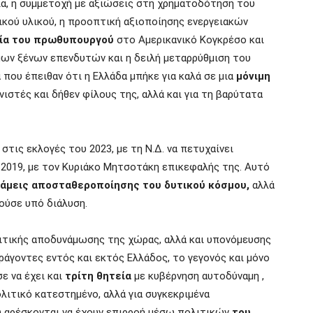
ία
,
η συμμετοχή με αξιώσεις στη χρηματοδότηση του
κού υλικού, η προοπτική αξιοποίησης ενεργειακών
λία του πρωθυπουργού
στο Αμερικανικό Κογκρέσο και
ων ξένων επενδυτών και η δειλή μεταρρύθμιση του
που έπειθαν ότι η Ελλάδα μπήκε για καλά σε μια
μόνιμη
νιστές και δήθεν φίλους της,
αλλά και για τη βαρύτατα
στις εκλογές του 2023, με τη Ν
.
Δ
.
να πετυχαίνει
 2019, με τον Κυριάκο Μητσοτάκη επικεφαλής της
.
Αυτό
υνάμεις αποσταθεροποίησης του δυτικού κόσμου,
αλλά
ούσε υπό διάλυση
.
ιτικής αποδυνάμωσης της χώρας, αλλά και υπονόμευσης
άγοντες εντός και εκτός Ελλάδος, το γεγονός και μόνο
ε να έχει και
τρίτη θητεία
με κυβέρνηση αυτοδύναμη ,
ολιτικό κατεστημένο, αλλά για συγκεκριμένα
υ αρέσκονται να έχουν επιρροή μέσω πολιτικών
του