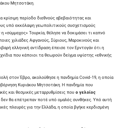
ριάκου Μητσοτάκη.
ια κρίσιμη περίοδο διεθνούς αβεβαιότητας και
ους υπό εκκόλαψη γεωπολιτικούς συσχετισμούς
 η «σύμμαχος» Τουρκία, θέλησε να δοκιμάσει τι καπνό
ποιες χιλιάδες
Αφγανούς,
Σύριους
, Μαροκινούς και
τιβαρή ελληνική αντίδραση έπεισε τον Ερντογάν ότι η
ιχνίδια που κάποιοι τα θεωρούν δείγμα υψίστης «εθνικής
βολή σ
τ
ον Έβρο, ακολούθησε η πανδημία
Covid
-19,
η
οποία
κυβέρνηση
Κ
υ
ρ
ι
άκου Μη
τσ
οτ
ά
κη
.
Η πανδημία που
κές και θεσμικές μεταρρυθμίσεις που
ο γελοίος
υ
δεν θα επέτρεπαν ποτέ υπό ομαλές συνθήκες
.
Υ
πό
αυτή
τικές πλευρές για την Ελλάδα, η οποία βγήκε κερδισμένη