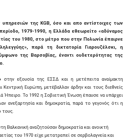
ν υπηρεσιών της
KGB,
όσο και απο αντίστοιχες των
 περίοδο, 1979-1990, η Ελλάδα εθεωρείτο «
αδύναμος
τίας του 1980, στο μέτρο που στην Πολωνία έπαιρνε
ληλεγγύης
»
,
παρά τη δικτατορία Γιαρουζέλσκι
,
η
ύμφωνο της Βαρσοβίας,
έναντι ουδετερότητας της
ο.
φ
στην εξουσία της ΕΣΣΔ και η μετέπειτα
αναίμακτη
αι Κεντρική Ευρώπη, μετέβαλ
λαν
άρδην και τους διεθνείς
ά Ήπειρο. Το 1992 η Σοβιετική Ένωση έπαυσε να υπάρχει
αν ανεξαρτησία και δημοκρατία, παρά το γεγονός ότι η
 τους.
στη Βαλκανική
α
ναζητούσαν δημοκρατία και ανοικτή
αετίας του 1970 είχε μετατραπεί σε σερβολαγνεία και