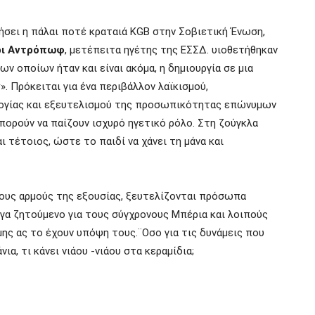
ήσει η πάλαι ποτέ κραταιά
KGB
στην Σοβιετική Ένωση,
ρι Αντρόπωφ
, μετέπειτα ηγέτης της ΕΣΣΔ. υιοθετήθηκαν
ων οποίων ήταν και είναι ακόμα, η δημιουργία σε μια
ν
». Πρόκειται για ένα περιβάλλον λαϊκισμού,
ογίας και εξευτελισμού της προσωπικότητας επώνυμων
ορούν να παίζουν ισχυρό ηγετικό ρόλο. Στη ζούγκλα
ι τέτοιος, ώστε το παιδί να χάνει τη μάνα και
τους αρμούς της εξουσίας, ξευτελίζονται πρόσωπα
μέγα ζητούμενο για τους σύγχρονους Μπέρια και λοιπούς
ης ας το έχουν υπόψη τους.¨Οσο για τις δυνάμεις που
α, τι κάνει νιάου -νιάου στα κεραμίδια;