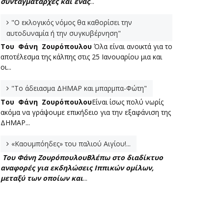
συνταγματάρχες και ένας
...
"Ο εκλογικός νόμος θα καθορίσει την
αυτοδυναμία ή την συγκυβέρνηση"
Του Φάνη Ζουρόπουλου
Όλα είναι ανοικτά για το
αποτέλεσμα της κάλπης στις 25 Ιανουαρίου μια και
οι...
"Το άδειασμα ΔΗΜΑΡ και μπαρμπα-Φώτη"
Του Φάνη Ζουρόπουλου
Είναι ίσως πολύ νωρίς
ακόμα να γράψουμε επικήδειο για την εξαφάνιση της
ΔΗΜΑΡ...
«Καουμπόηδες» του παλιού Αιγίου!...
Του Φάνη Ζουρόπουλου
Βλέπω στο διαδίκτυο
αναφορές για εκδηλώσεις Ιππικών ομίλων,
μεταξύ των οποίων και
...