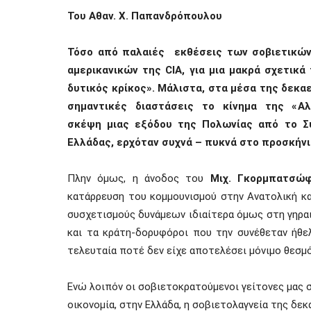
Του Aθαν. Χ. Παπανδρόπουλου
Τόσο από παλαιές εκθέσεις των σοβιετικώ
αμερικανικών της
CIA
, για
μια μακρά σχετικά
δυτικός κρίκος
»
.
Μάλιστα, στα μέσα της δεκαε
σημαντικές διαστάσεις το κίνημα της «
Αλ
σκέψη
μιας
εξόδου της Πολωνίας
από το Σ
Ελλάδας
, ερχόταν συχνά – πυκνά στο προσκήνι
Πλην όμως, η άνοδος του
Μιχ. Γκορμπατσώ
κατάρρευση του κομμουνισμού
στην Ανατολική κ
συσχετισμούς δυνάμεων ιδιαίτερα όμως στ
η
γηραι
και τα κράτη-δορυφόροι που την συνέθεταν ήθελ
τελευταία ποτέ δεν είχε αποτελέσει μόνιμο θεσμό
Ενώ λοιπόν οι σοβιετοκρατούμενοι γείτονες μας 
οικονομία, στην Ελλάδα, η σοβιετολαγνεία της δεκ