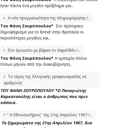
ήταν πάντα ένα μεγάλο πρόβλημα για...
Η νέα πραγματικότητα της πληροφόρησης !...
Του Φάνη Ζουρόπουλου*
Στο πρόσφατο
δημοψήφισμα για το Brexit στην Βρετανία οι
περισσότερες μεγάλες και...
Στο άγνωστο με βάρκα το παρελθόν !...
Του Φάνη Ζουρόπουλου*
Η εμπειρία πλέον
τόσων μηνών από την διακυβέρνηση...
Το τέρας της Ελληνικής γραφειοκρατίας σε
αριθμούς!
ΤΟΥ ΦΑΝΗ ΖΟΥΡΟΠΟΥΛΟΥ *
Ο Παναγιώτης
Καρκατσούλης είναι ο άνθρωπος που πριν
κάποια
...
'' Η Εθνοσωτήριος'' της 21ης Απριλίου 1967 !...
Τα ξημερώματα της 21ης Απριλίου 1967, δυο