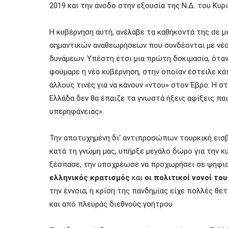
2019 και την άνοδο στην εξουσία της Ν.Δ. του Κυ
Η κυβέρνηση αυτή, ανέλαβε τα καθήκοντά της σε μ
σημαντικών αναθεωρήσεων που συνδέονται με
νέ
δυνάμεων. Υπέστη έτσι μια πρώτη δοκιμασία, όταν
φούμαρε η νέα κυβέρνηση, στην οποίαν έστειλε κά
άλλους τινές για να κάνουν «ντου» στον Έβρο. Η σ
Ελλάδα δεν θα έπαιζε τα γνωστά ήξεις αφίξεις πα
υπερηφάνειας».
Την αποτυχημένη δ
ι
‘ αντιπροσώπων τουρκική εισ
κατά τη γνώμη μας, υπήρξε μεγάλο
δώ
ρο για την 
ξέσπασε
,
την υποχρέωσε να προχωρήσει σε ψηφια
ελληνικός κρατισμός
και
οι πολιτικοί νονοί το
την έννοια, η κρίση της πανδημίας είχε πολλές θε
και από πλευράς διεθνούς γοήτρου.