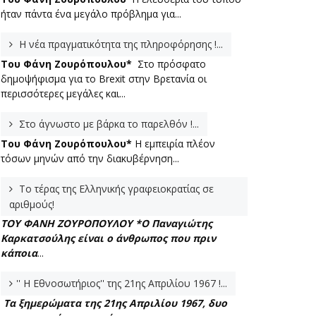
ήταν πάντα ένα μεγάλο πρόβλημα για...
Η νέα πραγματικότητα της πληροφόρησης !...
Του Φάνη Ζουρόπουλου*
Στο πρόσφατο
δημοψήφισμα για το Brexit στην Βρετανία οι
περισσότερες μεγάλες και...
Στο άγνωστο με βάρκα το παρελθόν !...
Του Φάνη Ζουρόπουλου*
Η εμπειρία πλέον
τόσων μηνών από την διακυβέρνηση...
Το τέρας της Ελληνικής γραφειοκρατίας σε
αριθμούς!
ΤΟΥ ΦΑΝΗ ΖΟΥΡΟΠΟΥΛΟΥ *
Ο Παναγιώτης
Καρκατσούλης είναι ο άνθρωπος που πριν
κάποια
...
'' Η Εθνοσωτήριος'' της 21ης Απριλίου 1967 !...
Τα ξημερώματα της 21ης Απριλίου 1967, δυο