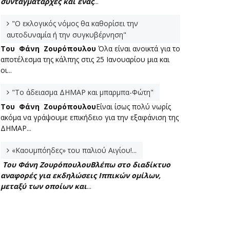
συνταγματάρχες και ένας
...
"Ο εκλογικός νόμος θα καθορίσει την
αυτοδυναμία ή την συγκυβέρνηση"
Του Φάνη Ζουρόπουλου
Όλα είναι ανοικτά για το
αποτέλεσμα της κάλπης στις 25 Ιανουαρίου μια και
οι...
"Το άδειασμα ΔΗΜΑΡ και μπαρμπα-Φώτη"
Του Φάνη Ζουρόπουλου
Είναι ίσως πολύ νωρίς
ακόμα να γράψουμε επικήδειο για την εξαφάνιση της
ΔΗΜΑΡ...
«Καουμπόηδες» του παλιού Αιγίου!...
Του Φάνη Ζουρόπουλου
Βλέπω στο διαδίκτυο
αναφορές για εκδηλώσεις Ιππικών ομίλων,
μεταξύ των οποίων και
...