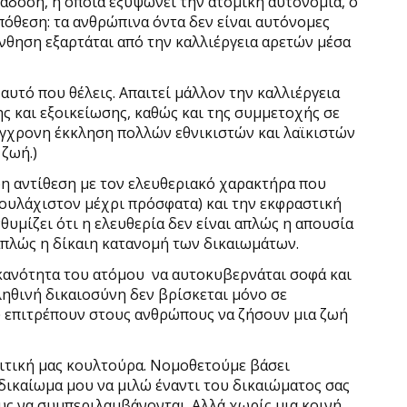
άδοση, η οποία εξυψώνει την ατομική αυτονομία, ο
πόθεση: τα ανθρώπινα όντα δεν είναι αυτόνομες
νθηση εξαρτάται από την καλλιέργεια αρετών μέσα
 αυτό που θέλεις. Απαιτεί μάλλον την καλλιέργεια
ς και εξοικείωσης, καθώς και της συμμετοχής σε
σύγχρονη έκκληση πολλών εθνικιστών και λαϊκιστών
 ζωή.)
η αντίθεση με τον ελευθεριακό χαρακτήρα που
τουλάχιστον μέχρι πρόσφατα) και την εκφραστική
θυμίζει ότι η ελευθερία δεν είναι απλώς η απουσία
 απλώς η δίκαιη κατανομή των δικαιωμάτων.
ικανότητα του ατόμου
να αυτοκυβερνάται σοφά και
ληθινή δικαιοσύνη δεν βρίσκεται μόνο σε
υ επιτρέπουν στους ανθρώπους να ζήσουν μια ζωή
λιτική μας κουλτούρα. Νομοθετούμε βάσει
δικαίωμα μου να μιλώ έναντι του δικαιώματος σας
υς να συμπεριλαμβάνονται. Αλλά χωρίς μια κοινή