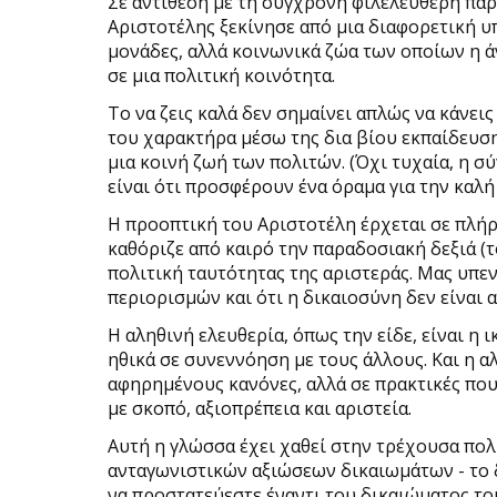
Σε αντίθεση με τη σύγχρονη φιλελεύθερη παρ
Αριστοτέλης ξεκίνησε από μια διαφορετική υ
μονάδες, αλλά κοινωνικά ζώα των οποίων η ά
σε μια πολιτική κοινότητα.
Το να ζεις καλά δεν σημαίνει απλώς να κάνεις
του χαρακτήρα μέσω της δια βίου εκπαίδευση
μια κοινή ζωή των πολιτών. (Όχι τυχαία, η 
είναι ότι προσφέρουν ένα όραμα για την καλή
Η προοπτική του Αριστοτέλη έρχεται σε πλήρ
καθόριζε από καιρό την παραδοσιακή δεξιά (
πολιτική ταυτότητας της αριστεράς. Μας υπεν
περιορισμών και ότι η δικαιοσύνη δεν είναι
Η αληθινή ελευθερία, όπως την είδε, είναι η 
ηθικά σε συνεννόηση με τους άλλους. Και η α
αφηρημένους κανόνες, αλλά σε πρακτικές πο
με σκοπό, αξιοπρέπεια και αριστεία.
Αυτή η γλώσσα έχει χαθεί στην τρέχουσα πο
ανταγωνιστικών αξιώσεων δικαιωμάτων - το 
να προστατεύεστε έναντι του δικαιώματος το