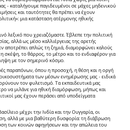
μας - καταλήγουμε παγιδευμένοι σε μάχες μηδενικού
ιμήσεις και ταυτότητες θα πρέπει να έχουν
ολιτική»: μια κατάσταση ατέρμονης ηθικής
ινό λεξικό που χρειαζόμαστε. Έβλεπε την πολιτική
ίας, αλλά ως μέσο καλλιέργειας της αρετής
δεν αποτρέπει απλώς τη ζημιά, διαμορφώνει καλούς
 σκέψη, το θάρρος, το μέτρο και το ενδιαφέρον για
ίληψη με τον σημερινό κόσμο.
ές παραπόνων, όπου η προσοχή, η θέση και η οργή
 οικοσυστήματα των μέσων ενημέρωσης μας - ειδικά
αρρύνουν τον φυλετισμό. Τα εκπαιδευτικά μας
ρο να μιλάνε για ηθική διαμόρφωση, μήπως και
λιτικοί μας έχουν περάσει από υποδείγματα
ασίλειο μέχρι την Ινδία και την Ουγγαρία, οι
ση, αλλά με μια βαθύτερη δυσφορία: τη διάβρωση
υση των κοινών αφηγήσεων και την απώλεια του