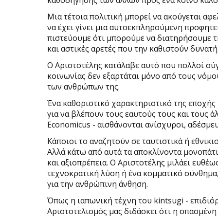
καθοδήγησης των άλλων προς ένα κοινό καλό
Μια τέτοια πολιτική μπορεί να ακούγεται αφ
να έχει γίνει μια αυτοεκπληρούμενη προφητεί
πιστεύουμε ότι μπορούμε να διατηρήσουμε τ
και αστικές αρετές που την καθιστούν δυνατή
Ο Αριστοτέλης κατάλαβε αυτό που πολλοί σύγ
κοινωνίας δεν εξαρτάται μόνο από τους νόμο
των ανθρώπων της.
Ένα καθοριστικό χαρακτηριστικό της εποχής 
για να βλέπουν τους εαυτούς τους και τους 
Economicus - αισθάνονται ανίσχυροι, αδέσμευ
Κάποιοι το αναζητούν σε ταυτιστικά ή εθνικισ
Αλλά κάτω από αυτά τα αποκλίνοντα μονοπάτι
και αξιοπρέπεια. Ο Αριστοτέλης μιλάει ευθέω
τεχνοκρατική λύση ή ένα κομματικό σύνθημα,
για την ανθρώπινη άνθηση.
Όπως η ιαπωνική τέχνη του kintsugi - επιδι
Αριστοτελισμός μας διδάσκει ότι η σπασμένη