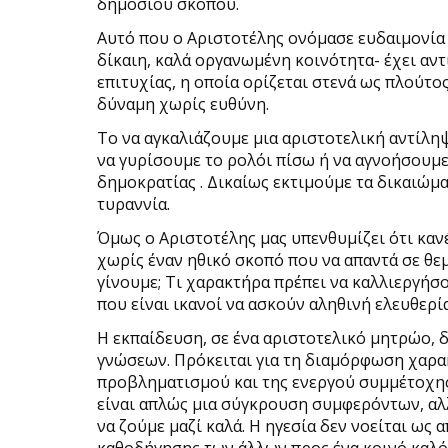
δημόσιου σκοπού.
Αυτό που ο Αριστοτέλης ονόμασε ευδαιμονία
δίκαιη, καλά οργανωμένη κοινότητα- έχει αντ
επιτυχίας, η οποία ορίζεται στενά ως πλούτο
δύναμη χωρίς ευθύνη.
Το να αγκαλιάζουμε μια αριστοτελική αντίληψ
να γυρίσουμε το ρολόι πίσω ή να αγνοήσουμ
δημοκρατίας . Δικαίως εκτιμούμε τα δικαιώμ
τυραννία.
Όμως ο Αριστοτέλης μας υπενθυμίζει ότι καν
χωρίς έναν ηθικό σκοπό που να απαντά σε θε
γίνουμε; Τι χαρακτήρα πρέπει να καλλιεργήσ
που είναι ικανοί να ασκούν αληθινή ελευθερία
Η εκπαίδευση, σε ένα αριστοτελικό μητρώο,
γνώσεων. Πρόκειται για τη διαμόρφωση χαρα
προβληματισμού και της ενεργού συμμέτοχης
είναι απλώς μια σύγκρουση συμφερόντων, αλλ
να ζούμε μαζί καλά. Η ηγεσία δεν νοείται ως 