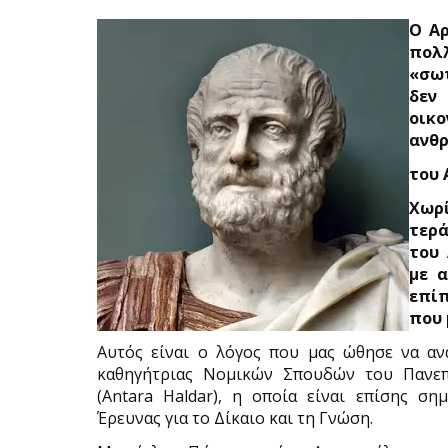
Ο Αρ
πολ
«σωτ
δεν
οικ
ανθ
του 
Χωρί
τερά
του 
με 
επίπ
που 
Αυτός είναι ο λόγος που μας ώθησε να α
καθηγήτριας Νομικών Σπουδών του Πανεπι
(Antara Haldar), η οποία είναι επίσης σ
Έρευνας για το Δίκαιο και τη Γνώση.