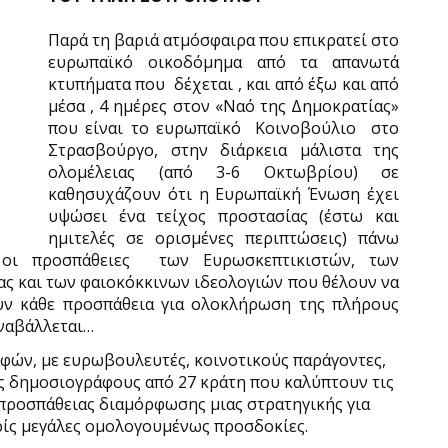
Παρά τη βαριά ατμόσφαιρα που επικρατεί στο
ευρωπαϊκό οικοδόμημα από τα απανωτά
κτυπήματα που δέχεται , και από έξω και από
μέσα , 4 ημέρες στον «Ναό της Δημοκρατίας»
που είναι το ευρωπαϊκό Κοινοβούλιο στο
Στρασβούργο, στην διάρκεια μάλιστα της
ολομέλειας (από 3-6 Οκτωβρίου) σε
καθησυχάζουν ότι η Ευρωπαϊκή Ένωση έχει
υψώσει ένα τείχος προστασίας (έστω και
ημιτελές σε ορισμένες περιπτώσεις) πάνω
οι προσπάθειες των Ευρωσκεπτικιστών, των
ς και των φαιοκόκκινων ιδεολογιών που θέλουν να
υν κάθε προσπάθεια για ολοκλήρωση της πλήρους
αναβάλλεται…
φών, με ευρωβουλευτές, κοινοτικούς παράγοντες,
ες δημοσιογράφους από 27 κράτη που καλύπτουν τις
 προσπάθειας διαμόρφωσης μιας στρατηγικής για
χωρίς μεγάλες ομολογουμένως προσδοκίες.