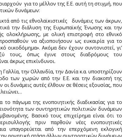
ριαρχούν για το μέλλον της Ε.Ε. αυτή τη στιγμή, που
ιτικών δυνάμεων:
κτά από τις εθνολαϊκιστικές δυνάμεις των άκρων,
στικά την διάλυση της Ευρωπαϊκής Ένωσης και την
ής ολοκλήρωσης, με ολική επιστροφή στο εθνικό
 προσπαθούν να αξιοποιήσουν ως ευκαιρία για το
ό οικοδόμημα». Ακόμα δεν έχουν συντονιστεί, γι’
ξύ τους, όπως έγινε στους διαδρόμους του
ίναι άκρως επικίνδυνοι.
 Γαλλία, την Ολλανδία, την Δανία κ.α. υποστηρίζουν
οδο των χωρών από την Ε.Ε. και την διακοπή της
 οι δυνάμεις αυτές έλθουν σε θέσεις εξουσίας, που
ελειώνει…
α το πάγωμα της ενοποιητικής διαδικασίας για το
λειονότητα των συντηρητικών πολιτικών δυνάμεων
μβανομένης. Βασικό τους επιχείρημα είναι ότι το
περισυλλογής πριν παρθούν νέες ενοποιητικές
ια υπαγορεύεται από την επερχόμενη εκλογική
 την αρνητική στάση άλλων συντηρητικών δυνάμεων