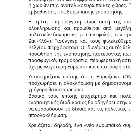
ή χωρών (π.χ. ανατολικοευρωπαϊκές χώρες, Π
εμβάθυνσης της Ευρωπαϊκής ενοποίησης.
Η τρίτη προσέγγιση είναι αυτή της επ
ολοκλήρωσης και προωθείται από μεγάλη
πολιτικών δυνάμεων, με επικεφαλής τον Πρόε
Ζαν-Κλόντ Γιούνγκερ και τους φιλελεύθε
Βελγίου Φερχόφσταντ. Οι δυνάμεις αυτές θέλο
προώθηση της ενοποίησης, πιστεύοντας πως 
προσφυγικό, τρομοκρατία, περιφερειακή αστά
όχι με «λιγότερη Ευρώπη» και επιστροφή στα 
Υποστηρίζουν επίσης ότι η Ευρωζώνη (ΟΝ
προχωρήσει η ολοκλήρωση με δημοσιονομικ
γρήγορα θα καταρρεύσει…
Βασικό τους επίσης επιχείρημα και πολ
ενοποιητικής διαδικασίας θα οδηγήσει στην α
να εφαρμόσουν το δίκαιο και τις πολιτικές 
αποολοκλήρωση.
Χρειάζεται δηλαδή, ένα «νέο ευρωπαϊκό συμ