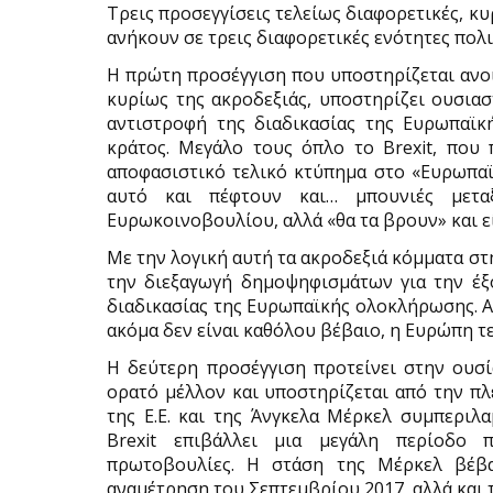
Τρεις προσεγγίσεις τελείως διαφορετικές, κυ
ανήκουν σε τρεις διαφορετικές ενότητες πολ
Η πρώτη προσέγγιση που υποστηρίζεται ανοι
κυρίως της ακροδεξιάς, υποστηρίζει ουσια
αντιστροφή της διαδικασίας της Ευρωπαϊκ
κράτος. Μεγάλο τους όπλο το Brexit, που
αποφασιστικό τελικό κτύπημα στο «Ευρωπαϊκ
αυτό και πέφτουν και… μπουνιές μετα
Ευρωκοινοβουλίου, αλλά «θα τα βρουν» και ε
Με την λογική αυτή τα ακροδεξιά κόμματα στη
την διεξαγωγή δημοψηφισμάτων για την έξ
διαδικασίας της Ευρωπαϊκής ολοκλήρωσης. Αν
ακόμα δεν είναι καθόλου βέβαιο, η Ευρώπη τ
Η δεύτερη προσέγγιση προτείνει στην ουσί
ορατό μέλλον και υποστηρίζεται από την π
της Ε.Ε. και της Άνγκελα Μέρκελ συμπεριλα
Brexit επιβάλλει μια μεγάλη περίοδο 
πρωτοβουλίες. Η στάση της Μέρκελ βέβα
αναμέτρηση του Σεπτεμβρίου 2017, αλλά και