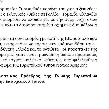
ς.
ορυφαίος Ευρωπαϊκός παράγοντας, για να ξεκινήσει
ι ο εκλογικός κύκλος σε Γαλλία, Γερμανία, Ολλανδία
εν μπορέσει να υλοποιηθεί με την συμμετοχή όλων
 ευέλικτα διαφοροποιημένα σχήματα δυο πόλων ή
άρρηκτα συνυφασμένη με αυτή της Ε.Ε., παρ’ όλο που
ι, εκτός από το να πάρουν την επόμενη δόση τους…
νατη Ελλάδα και το αντίθετο , οι προοπτικές της
α μας, γιατί είναι η μοναδική ασπίδα προστασίας
ι το ισχύον πολιτικό καθεστώς, από φιλελεύθερη
ρφωμα εξωευρωπαϊκού τύπου Νότιας Αμερικής.
λεστικός Πρόεδρος της Ένωσης Ευρωπαίων
σης Επαρχιακού Τύπου.