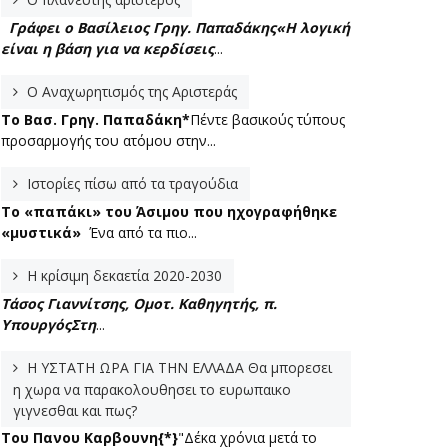
Γράφει ο Βασίλειος Γρηγ. Παπαδάκης
«Η λογική
είναι η βάση για να κερδίσεις
...
Ο Αναχωρητισμός της Αριστεράς
To Βασ. Γρηγ. Παπαδάκη*
Πέντε βασικούς τύπους
προσαρμογής του ατόμου στην...
Ιστορίες πίσω από τα τραγούδια
Το «παπάκι» του Άσιμου που ηχογραφήθηκε
«μυστικά»
Ένα από τα πιο...
Η κρίσιμη δεκαετία 2020-2030
Τάσος Γιαννίτσης, Ομοτ. Καθηγητής, π.
Υπουργός
Στη
...
Η ΥΣΤΑΤΗ ΩΡΑ ΓΙΑ ΤΗΝ ΕΛΛΑΔΑ Θα μπορεσει
η χωρα να παρακολουθησει το ευρωπαικο
γιγνεσθαι και πως?
Του Πανου Καρβουνη{*}
"Δέκα χρόνια μετά το