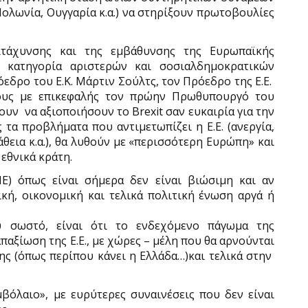
ολωνία, Ουγγαρία κ.α.) να στηρίξουν πρωτοβουλίες
ιτάχυνσης και της εμβάθυνσης της Ευρωπαϊκής
 κατηγορία αριστερών και σοσιαλδημοκρατικών
δρο του Ε.Κ. Μάρτιν Σούλτς, τον Πρόεδρο της Ε.Ε.
ρους με επικεφαλής τον πρώην Πρωθυπουργό του
υν να αξιοποιήσουν το Brexit σαν ευκαιρία για την
τα προβλήματα που αντιμετωπίζει η Ε.Ε. (ανεργία,
θεια κ.α.), θα λυθούν με «περισσότερη Ευρώπη» και
εθνικά κράτη.
Ε) όπως είναι σήμερα δεν είναι βιώσιμη και αν
ή, οικονομική και τελικά πολιτική ένωση αργά ή
ύ σωστό, είναι ότι το ενδεχόμενο πάγωμα της
παξίωση της Ε.Ε., με χώρες – μέλη που θα αρνούνται
της (όπως περίπου κάνει η Ελλάδα…)και τελικά στην
βόλαιο», με ευρύτερες συναινέσεις που δεν είναι