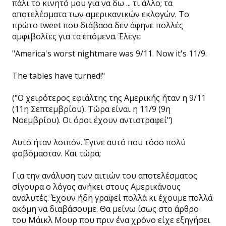
πάλι το κινητό μου για να δω ... τι άλλο; τα
αποτελέσματα των αμερικανικών εκλογών. Το
πρώτο tweet που διάβασα δεν άφηνε πολλές
αμφιβολίες για τα επόμενα. Έλεγε:
"America's worst nightmare was 9/11. Now it's 11/9.
The tables have turned!"
("Ο χειρότερος εφιάλτης της Αμερικής ήταν η 9/11
(11η Σεπτεμβρίου). Τώρα είναι η 11/9 (9η
Νοεμβρίου). Οι όροι έχουν αντιστραφεί")
Αυτό ήταν λοιπόν. Έγινε αυτό που τόσο πολύ
φοβόμασταν. Και τώρα;
Για την ανάλυση των αιτιών του αποτελέσματος
σίγουρα ο λόγος ανήκει στους Αμερικάνους
αναλυτές. Έχουν ήδη γραφεί πολλά κι έχουμε πολλά
ακόμη να διαβάσουμε. Θα μείνω ίσως στο άρθρο
του Μάικλ Μουρ που πριν ένα χρόνο είχε εξηγήσει