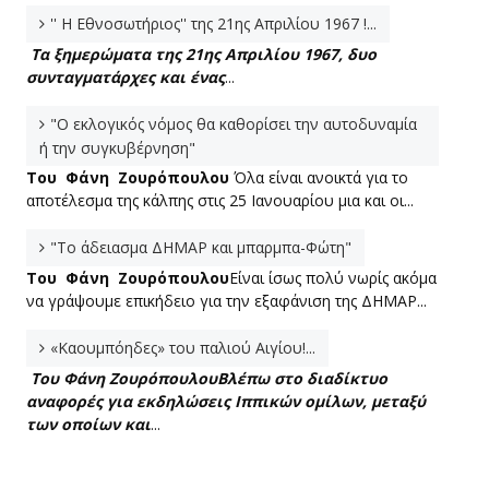
'' Η Εθνοσωτήριος'' της 21ης Απριλίου 1967 !...
Τα ξημερώματα της 21ης Απριλίου 1967, δυο
συνταγματάρχες και ένας
...
"Ο εκλογικός νόμος θα καθορίσει την αυτοδυναμία
ή την συγκυβέρνηση"
Του Φάνη Ζουρόπουλου
Όλα είναι ανοικτά για το
αποτέλεσμα της κάλπης στις 25 Ιανουαρίου μια και οι...
"Το άδειασμα ΔΗΜΑΡ και μπαρμπα-Φώτη"
Του Φάνη Ζουρόπουλου
Είναι ίσως πολύ νωρίς ακόμα
να γράψουμε επικήδειο για την εξαφάνιση της ΔΗΜΑΡ...
«Καουμπόηδες» του παλιού Αιγίου!...
Του Φάνη Ζουρόπουλου
Βλέπω στο διαδίκτυο
αναφορές για εκδηλώσεις Ιππικών ομίλων, μεταξύ
των οποίων και
...