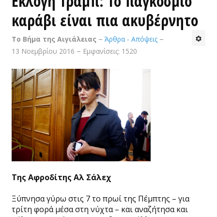
Εκλογή Τραμπ: Το παγκόσμιο
καράβι είναι πια ακυβέρνητο
Ιστορικές
Το Βήμα της Αιγιάλειας
Άρθρα - Απόψεις
Καθημερινότητα
13 Νοεμβρίου 2016
Εμφανίσεις: 1520
Πολιτική
Αθλητικά
Προσωπικές
Κτίσματα
Τέχνες & Πολιτισμός
Βίντεο - Αρχείο FAZ
Tης Αφροδίτης Αλ Σάλεχ
ΤΟ ΒΉΜΑ ΤΗΣ ΑΙΓΙΑΛΕΊΑΣ
Ξύπνησα γύρω στις 7 το πρωί της Πέμπτης – για
ΕΠΙΚΟΙΝΩΝΊΑ
τρίτη φορά μέσα στη νύχτα – και αναζήτησα και