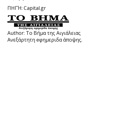
ΠΗΓΉ: Capital.gr
Author:
Το Βήμα της Αιγιάλειας
Ανεξάρτητη eφημεριδα άποψης.