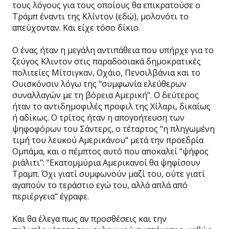
τους λόγους για τους οποίους θα επικρατούσε ο
Τράμπ έναντι της Κλίντον (εδώ), μολονότι το
απεύχονταν. Και είχε τόσο δίκιο.
Ο ένας ήταν η μεγάλη αντιπάθεια που υπήρχε για το
ζεύγος Κλιντον στις παραδοσιακά δημοκρατικές
πολιτείες Μίτσιγκαν, Οχάιο, Πενσιλβάνια και το
Ουισκόνσιν λόγω της "συμφωνία ελεύθερων
συναλλαγών με τη βόρεια Αμερική". Ο δεύτερος
ήταν το αντιδημοφιλές προφιλ της Χίλαρι, δικαίως
ή αδίκως. Ο τρίτος ήταν η απογοήτευση των
ψηφοφόρων του Σάντερς, ο τέταρτος "η πληγωμένη
τιμή του λευκού Αμερικάνου" μετά την προεδρία
Ομπάμα, και ο πέμπτος αυτό που αποκαλεί "ψήφος
ριάλιτι": "Εκατομμύρια Αμερικανοί θα ψηφίσουν
Τραμπ. Όχι γιατί συμφωνούν μαζί του, ούτε γιατί
αγαπούν το τεράστιο εγώ του, αλλά απλά από
περιέργεια" έγραφε.
Και θα έλεγα πως αν προσθέσεις και την