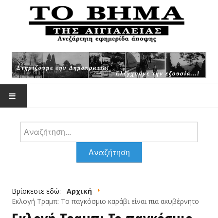
Αναζήτηση
ΕΠΙΚΑΙΡΌΤΗΤΑ
Αναζήτηση
ΆΡΘΡΑ -ΑΠΌΨΕΙΣ
Βρίσκεστε εδώ:
Αρχική
ΆΡΘΡΑ ΖΟΥΡΌΠΟΥΛΟΥ
Εκλογή Τραμπ: Το παγκόσμιο καράβι είναι πια ακυβέρνητο
ΦΩΤΟΓΡΑΦΊΕΣ