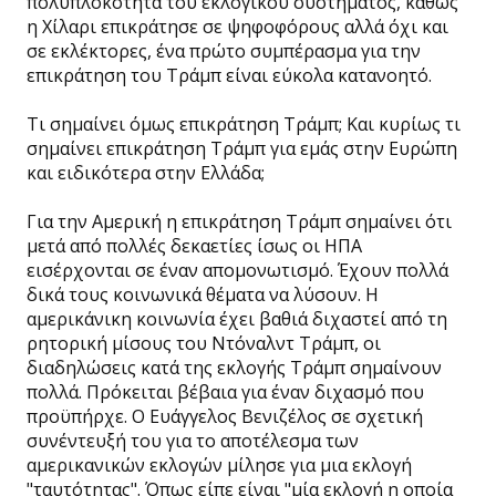
πολυπλοκότητα του εκλογικού συστήματος, καθώς
η Χίλαρι επικράτησε σε ψηφοφόρους αλλά όχι και
σε εκλέκτορες, ένα πρώτο συμπέρασμα για την
επικράτηση του Τράμπ είναι εύκολα κατανοητό.
Τι σημαίνει όμως επικράτηση Τράμπ; Και κυρίως τι
σημαίνει επικράτηση Τράμπ για εμάς στην Ευρώπη
και ειδικότερα στην Ελλάδα;
Για την Αμερική η επικράτηση Τράμπ σημαίνει ότι
μετά από πολλές δεκαετίες ίσως οι ΗΠΑ
εισέρχονται σε έναν απομονωτισμό. Έχουν πολλά
δικά τους κοινωνικά θέματα να λύσουν. Η
αμερικάνικη κοινωνία έχει βαθιά διχαστεί από τη
ρητορική μίσους του Ντόναλντ Τράμπ, οι
διαδηλώσεις κατά της εκλογής Τράμπ σημαίνουν
πολλά. Πρόκειται βέβαια για έναν διχασμό που
προϋπήρχε. Ο Ευάγγελος Βενιζέλος σε σχετική
συνέντευξή του για το αποτέλεσμα των
αμερικανικών εκλογών μίλησε για μια εκλογή
"ταυτότητας". Όπως είπε είναι "μία εκλογή η οποία