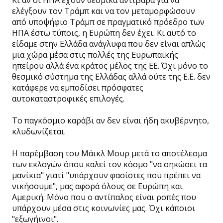
ελέγξουν τον Τράμπ και να τον μεταμορφώσουν
από υποψήφιο Τράμπ σε πραγματικό πρόεδρο των
ΗΠΑ έστω τύποις, η Ευρώπη δεν έχει. Κι αυτό το
είδαμε στην Ελλάδα ανάγλυφα που δεν είναι απλώς
μια χώρα μέσα στις πολλές της Ευρωπαϊκής
ηπείρου αλλά ένα κράτος μέλος της ΕΕ. Όχι μόνο το
θεσμικό σύστημα της Ελλάδας αλλά ούτε της Ε.Ε. δεν
κατάφερε να εμποδίσει πρόσφατες
αυτοκαταστροφικές επιλογές.
Το παγκόσμιο καράβι αν δεν είναι ήδη ακυβέρνητο,
κλυδωνίζεται.
Η παρέμβαση του Μάικλ Μουρ μετά το αποτέλεσμα
των εκλογών όπου καλεί τον κόσμο "να σηκώσει τα
μανίκια" γιατί "υπάρχουν φασίστες που πρέπει να
νικήσουμε", μας αφορά όλους σε Ευρώπη και
Αμερική. Μόνο που ο αντίπαλος είναι ροπές που
υπάρχουν μέσα στις κοινωνίες μας. Όχι κάποιοι
"εξωγήινοι".