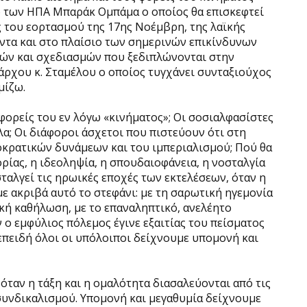
 των ΗΠΑ Μπαράκ Ομπάμα ο οποίος θα επισκεφτεί
ς του εορτασμού της 17ης Νοέμβρη, της λαϊκής
ντα και στο πλαίσιο των σημερινών επικίνδυνων
ών και σχεδιασμών που ξεδιπλώνονται στην
άρχου κ. Σταμέλου ο οποίος τυγχάνει συνταξιούχος
μίζω.
ι φορείς του εν λόγω «κινήματος»; Οι σοσιαλφασίστες
; Οι διάφοροι άσχετοι που πιστεύουν ότι στη
οκρατικών δυνάμεων και του ιμπεριαλισμού; Πού θα
ορίας, η ιδεοληψία, η σπουδαιοφάνεια, η νοσταλγία
ταλγεί τις ηρωικές εποχές των εκτελέσεων, όταν η
ε ακριβά αυτό το στεφάνι: με τη σαρωτική ηγεμονία
ική καθήλωση, με το επαναληπτικό, ανελέητο
ο εμφύλιος πόλεμος έγινε εξαιτίας του πείσματος
 επειδή όλοι οι υπόλοιποι δείχνουμε υπομονή και
όταν η τάξη και η ομαλότητα διασαλεύονται από τις
 συνδικαλισμού. Υπομονή και μεγαθυμία δείχνουμε