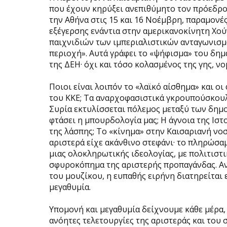
που έχουν κηρύξει ανεπιθύμητο τον πρόεδρο
την Αθήνα στις 15 και 16 Νοέμβρη, παραμονέ
εξέγερσης ενάντια στην αμερικανοκίνητη Χού
παιχνιδιών των ιμπεριαλιστικών ανταγωνισμ
περιοχή». Αυτά γράφει το «ψήφισμα» του δημ
της ΔΕΗ· όχι και τόσο κολασμένος της γης, νο
Ποιοι είναι λοιπόν το «λαϊκό αίσθημα» και ο
του ΚΚΕ; Τα αναρχοφασιστικά γκρουπούσκουλα
Συρία εκτυλίσσεται πόλεμος μεταξύ των δημ
φτάσει η μπουρδολογία μας; Η άγνοια της Ιστ
της λάσπης; Το «κίνημα» στην Καισαριανή νοσ
αριστερά είχε ακάνθινο στεφάνι· το πληρώσαμ
μιας ολοκληρωτικής ιδεολογίας, με πολιτιστ
σφυροκόπημα της αριστερής προπαγάνδας. Αν 
του μουζίκου, η ευπαθής ειρήνη διατηρείται
μεγαθυμία.
Υπομονή και μεγαθυμία δείχνουμε κάθε μέρα, 
ανόητες τελετουργίες της αριστεράς και του