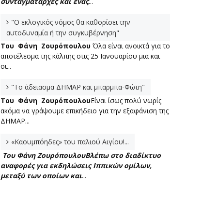
συνταγματάρχες και ένας
...
"Ο εκλογικός νόμος θα καθορίσει την
αυτοδυναμία ή την συγκυβέρνηση"
Του Φάνη Ζουρόπουλου
Όλα είναι ανοικτά για το
αποτέλεσμα της κάλπης στις 25 Ιανουαρίου μια και
οι...
"Το άδειασμα ΔΗΜΑΡ και μπαρμπα-Φώτη"
Του Φάνη Ζουρόπουλου
Είναι ίσως πολύ νωρίς
ακόμα να γράψουμε επικήδειο για την εξαφάνιση της
ΔΗΜΑΡ...
«Καουμπόηδες» του παλιού Αιγίου!...
Του Φάνη Ζουρόπουλου
Βλέπω στο διαδίκτυο
αναφορές για εκδηλώσεις Ιππικών ομίλων,
μεταξύ των οποίων και
...