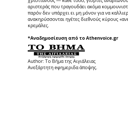
χριστιανούς ― κάθε τόσο, γιορτές αναβιώνου
αριστεράς που τραγουδάει ακόμα κομμουνιστι
παρόν δεν υπάρχει ει μη μόνον για να καλλιερ
ανακηρύσσονται ηγέτες διεθνούς κύρους «ανε
κρεμάλες.
*Αναδημοσίευση από το Athenvoice.gr
Author:
Το Βήμα της Αιγιάλειας
Ανεξάρτητη eφημεριδα άποψης.