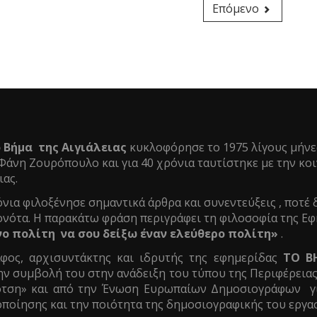
Επόμενο
 Βήμα της Αιγιάλειας
κυκλοφόρησε το 1975 λίγους μήνε
άνη Ζουρόπουλο και για 40 χρόνια ταυτίστηκε με την κοιν
ιας.
νια φιλοξένησε σημαντικά άρθρα και συνεντεύξεις , ποτέ 
ονότα. Η παρακάτω φράση περιγράφει τη φιλοσοφία της Εφ
 πολίτη να σου δείξω έναν ελεύθερο πολίτη»
.
ος, αρχισυντάκτης και ιδρυτής της εφημερίδας
ΤΟ Β
ην συμβολή του στην ανάδειξη του τύπου της Περιφέρεια
τση» και από την Ένωση Ευρωπαίων Δημοσιογράφων γι
ποίησης και την ποιότητα της δημοσιογραφικής του εργασ