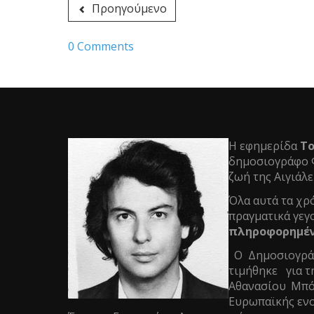
Προηγούμενο
0 Comments
Η εφημερίδα
Το
δημοσιογράφο Φ
ζωή της Αιγιάλε
Όλα αυτά τα χρό
πραγματικά γεγ
πληροφορημένο
Ο Δημοσιογράφ
τιμήθηκε για τ
Αθανασίου Μπό
Ευρωπαϊκής ενο