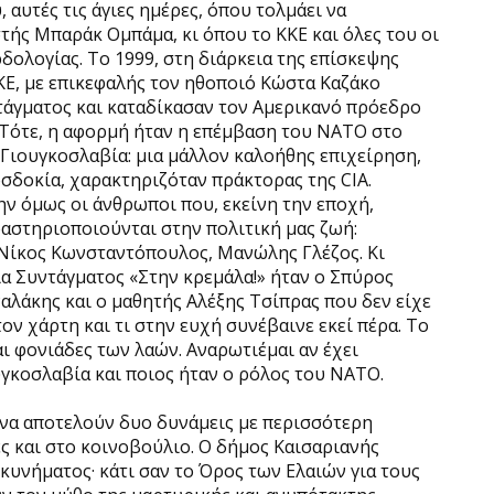
 αυτές τις άγιες ημέρες, όπου τολμάει να
τής Μπαράκ Ομπάμα, κι όπου το ΚΚΕ και όλες του οι
δολογίας. Το 1999, στη διάρκεια της επίσκεψης
ΚΕ, με επικεφαλής τον ηθοποιό Κώστα Καζάκο
τάγματος και καταδίκασαν τον Αμερικανό πρόεδρο
 Τότε, η αφορμή ήταν η επέμβαση του ΝΑΤΟ στο
Γιουγκοσλαβία: μια μάλλον καλοήθης επιχείρηση,
οσδοκία, χαρακτηριζόταν πράκτορας της CIA.
ν όμως οι άνθρωποι που, εκείνη την εποχή,
αστηριοποιούνται στην πολιτική μας ζωή:
Νίκος Κωνσταντόπουλος, Μανώλης Γλέζος. Κι
α Συντάγματος «Στην κρεμάλα!» ήταν ο Σπύρος
λάκης και ο μαθητής Αλέξης Τσίπρας που δεν είχε
ον χάρτη και τι στην ευχή συνέβαινε εκεί πέρα. Το
αι φονιάδες των λαών. Αναρωτιέμαι αν έχει
υγκοσλαβία και ποιος ήταν ο ρόλος του ΝΑΤΟ.
να αποτελούν δυο δυνάμεις με περισσότερη
ές και στο κοινοβούλιο. Ο δήμος Καισαριανής
κυνήματος· κάτι σαν το Όρος των Ελαιών για τους