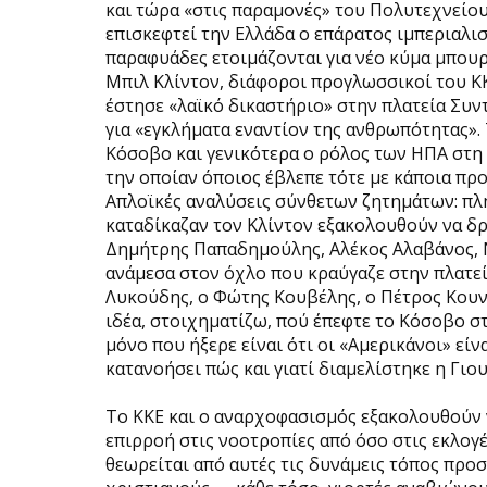
και τώρα «στις παραμονές» του Πολυτεχνείου,
επισκεφτεί την Ελλάδα ο επάρατος ιμπεριαλισ
παραφυάδες ετοιμάζονται για νέο κύμα μπουρ
Μπιλ Κλίντον, διάφοροι προγλωσσικοί του Κ
έστησε «λαϊκό δικαστήριο» στην πλατεία Συν
για «εγκλήματα εναντίον της ανθρωπότητας».
Κόσοβο και γενικότερα ο ρόλος των ΗΠΑ στη 
την οποίαν όποιος έβλεπε τότε με κάποια πρ
Aπλοϊκές αναλύσεις σύνθετων ζητημάτων: πλη
καταδίκαζαν τον Κλίντον εξακολουθούν να δρ
Δημήτρης Παπαδημούλης, Αλέκος Αλαβάνος, 
ανάμεσα στον όχλο που κραύγαζε στην πλατεί
Λυκούδης, ο Φώτης Κουβέλης, ο Πέτρος Κουνα
ιδέα, στοιχηματίζω, πού έπεφτε το Κόσοβο στ
μόνο που ήξερε είναι ότι οι «Αμερικάνοι» είν
κατανοήσει πώς και γιατί διαμελίστηκε η Γιο
Το ΚΚΕ και ο αναρχοφασισμός εξακολουθούν 
επιρροή στις νοοτροπίες από όσο στις εκλογ
θεωρείται από αυτές τις δυνάμεις τόπος προσ