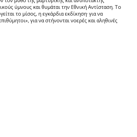
ν τον μύθο της μαρτυρικής και ανυπότακτης
κούς ύμνους και θυμάται την Εθνική Αντίσταση. Το
γείται το μίσος, η εγκάρδια εκδίκηση· για να
πιθύμητοι», για να στήνονται νοερές και αληθινές