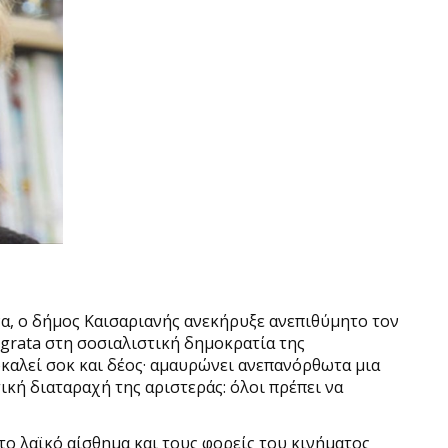
α, ο δήμος Καισαριανής ανεκήρυξε ανεπιθύμητο τον
 grata στη σοσιαλιστική δημοκρατία της
οκαλεί σοκ και δέος· αμαυρώνει ανεπανόρθωτα μια
ική διαταραχή της αριστεράς: όλοι πρέπει να
το λαϊκό αίσθημα και τους φορείς του κινήματος