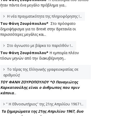
ήταν πάντα ένα μεγάλο πρόβλημα για...
Η νέα πραγματικότητα της πληροφόρησης !...
Του Φάνη Ζουρόπουλου*
Στο πρόσφατο
δημοψήφισμα για το Brexit στην Βρετανία οι
περισσότερες μεγάλες και...
Στο άγνωστο με βάρκα το παρελθόν !...
Του Φάνη Ζουρόπουλου*
Η εμπειρία πλέον
τόσων μηνών από την διακυβέρνηση...
Το τέρας της Ελληνικής γραφειοκρατίας σε
αριθμούς!
ΤΟΥ ΦΑΝΗ ΖΟΥΡΟΠΟΥΛΟΥ *
Ο Παναγιώτης
Καρκατσούλης είναι ο άνθρωπος που πριν
κάποια
...
'' Η Εθνοσωτήριος'' της 21ης Απριλίου 1967 !...
Τα ξημερώματα της 21ης Απριλίου 1967, δυο