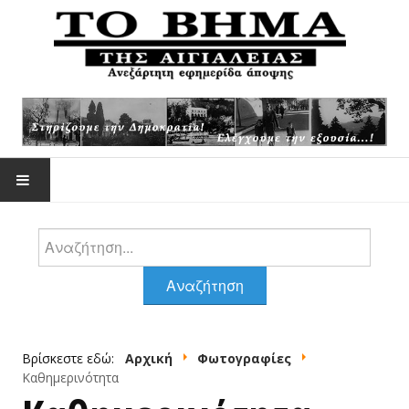
Αναζήτηση
ΕΠΙΚΑΙΡΌΤΗΤΑ
Αναζήτηση
ΆΡΘΡΑ -ΑΠΌΨΕΙΣ
Βρίσκεστε εδώ:
Αρχική
Φωτογραφίες
ΆΡΘΡΑ ΖΟΥΡΌΠΟΥΛΟΥ
Καθημερινότητα
ΦΩΤΟΓΡΑΦΊΕΣ