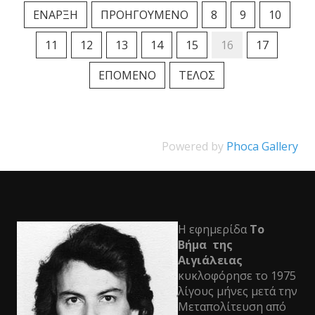
ΈΝΑΡΞΗ
ΠΡΟΗΓΟΎΜΕΝΟ
8
9
10
11
12
13
14
15
16
17
ΕΠΌΜΕΝΟ
ΤΈΛΟΣ
Powered by
Phoca Gallery
Η εφημερίδα
Το
Βήμα της
Αιγιάλειας
κυκλοφόρησε το 1975
λίγους μήνες μετά την
Μεταπολίτευση από