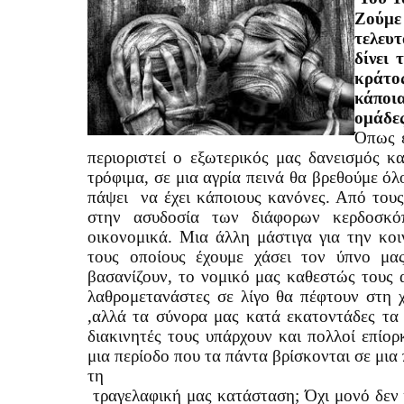
Ζούμε
τελευτ
δίνει 
κράτο
κάποια
ομάδες
Όπως ε
περιοριστεί ο εξωτερικός μας δανεισμός κ
τρόφιμα, σε μια αγρία πεινά θα βρεθούμε όλ
πάψει
να έχει κάποιους κανόνες. Από τους
στην ασυδοσία των διάφορων κερδοσκόπ
οικονομικά. Μια άλλη μάστιγα για την κο
τους οποίους έχουμε χάσει τον ύπνο μα
βασανίζουν, το νομικό μας καθεστώς τους α
λαθρομετανάστες σε λίγο θα πέφτουν στη 
,αλλά τα σύνορα μας κατά εκατοντάδες τα 
διακινητές τους υπάρχουν και πολλοί επίορκ
μια περίοδο που τα πάντα βρίσκονται σε μια 
τη
τραγελαφική μας κατάσταση; Όχι μονό δεν 