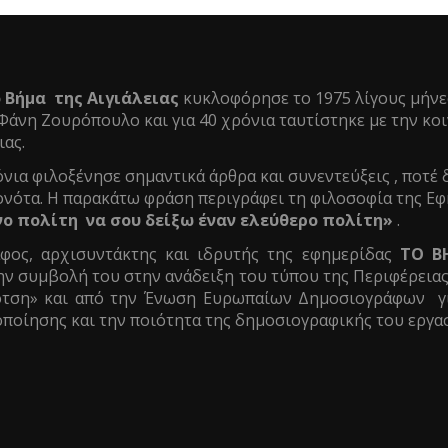
 Βήμα της Αιγιάλειας
κυκλοφόρησε το 1975 λίγους μήνε
άνη Ζουρόπουλο και για 40 χρόνια ταυτίστηκε με την κοιν
ιας.
νια φιλοξένησε σημαντικά άρθρα και συνεντεύξεις , ποτέ 
ονότα. Η παρακάτω φράση περιγράφει τη φιλοσοφία της Εφ
 πολίτη να σου δείξω έναν ελεύθερο πολίτη»
.
ος, αρχισυντάκτης και ιδρυτής της εφημερίδας
ΤΟ Β
ην συμβολή του στην ανάδειξη του τύπου της Περιφέρεια
τση» και από την Ένωση Ευρωπαίων Δημοσιογράφων γι
ποίησης και την ποιότητα της δημοσιογραφικής του εργασ