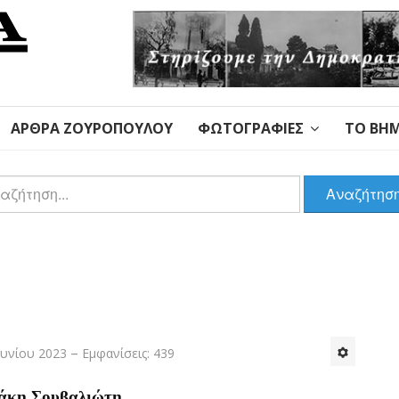
ΆΡΘΡΑ ΖΟΥΡΌΠΟΥΛΟΥ
ΦΩΤΟΓΡΑΦΊΕΣ
ΤΟ ΒΉΜ
αζήτηση
Αναζήτησ
ουνίου 2023
Εμφανίσεις: 439
άκη Σουβαλιώτη.