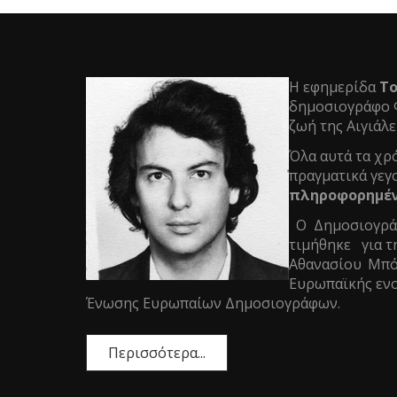
Η εφημερίδα
Το
δημοσιογράφο Φ
ζωή της Αιγιάλε
Όλα αυτά τα χρό
πραγματικά γεγ
πληροφορημένο
Ο Δημοσιογράφ
τιμήθηκε για τ
Αθανασίου Μπό
Ευρωπαϊκής ενο
Ένωσης Ευρωπαίων Δημοσιογράφων.
Περισσότερα...