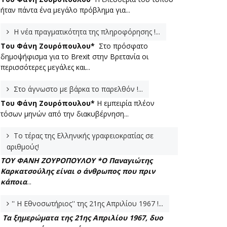
ήταν πάντα ένα μεγάλο πρόβλημα για...
Η νέα πραγματικότητα της πληροφόρησης !...
Του Φάνη Ζουρόπουλου*
Στο πρόσφατο
δημοψήφισμα για το Brexit στην Βρετανία οι
περισσότερες μεγάλες και...
Στο άγνωστο με βάρκα το παρελθόν !...
Του Φάνη Ζουρόπουλου*
Η εμπειρία πλέον
τόσων μηνών από την διακυβέρνηση...
Το τέρας της Ελληνικής γραφειοκρατίας σε
αριθμούς!
ΤΟΥ ΦΑΝΗ ΖΟΥΡΟΠΟΥΛΟΥ *
Ο Παναγιώτης
Καρκατσούλης είναι ο άνθρωπος που πριν
κάποια
...
'' Η Εθνοσωτήριος'' της 21ης Απριλίου 1967 !...
Τα ξημερώματα της 21ης Απριλίου 1967, δυο