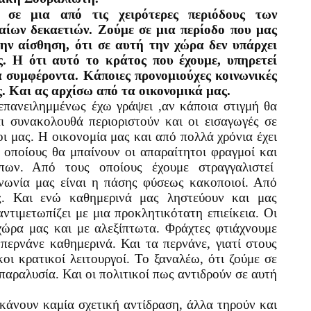
 σε μια από τις χειρότερες περιόδους των
αίων δεκαετιών. Ζούμε σε μια περίοδο που μας
την αίσθηση, ότι σε αυτή την χώρα δεν υπάρχει
ς. Η ότι αυτό το κράτος που έχουμε, υπηρετεί
 συμφέροντα. Κάποιες προνομιούχες κοινωνικές
. Και ας αρχίσω από τα οικονομικά μας.
πανειλημμένως έχω γράψει ,αν κάποια στιγμή θα
αι συνακολουθά περιοριστούν και οι εισαγωγές σε
οι μας. Η οικονομία μας και από πολλά χρόνια έχει
 οποίους θα μπαίνουν οι απαραίτητοι φραγμοί και
ων. Από τους οποίους έχουμε στραγγαλιστεί
ινωνία μας είναι η πάσης φύσεως κακοποιοί. Από
ς. Και ενώ καθημερινά μας ληστεύουν και μας
ντιμετωπίζει με μια προκλητικότατη επιείκεια. Οι
χώρα μας και με αλεξίπτωτα. Φράχτες φτιάχνουμε
περνάνε καθημερινά. Και τα περνάνε, γιατί στους
οι κρατικοί λειτουργοί. Το ξαναλέω, ότι ζούμε σε
παραλυσία. Και οι πολιτικοί πως αντιδρούν σε αυτή
κάνουν καμία σχετική αντίδραση, άλλα τηρούν και