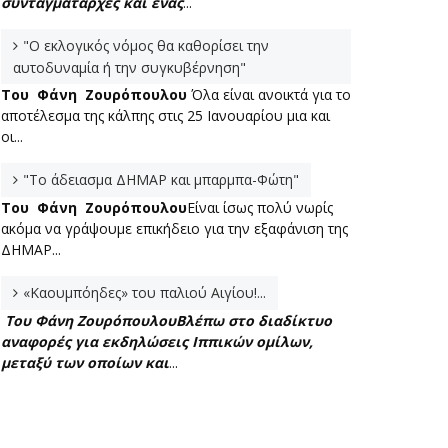
συνταγματάρχες και ένας
...
"Ο εκλογικός νόμος θα καθορίσει την
αυτοδυναμία ή την συγκυβέρνηση"
Του Φάνη Ζουρόπουλου
Όλα είναι ανοικτά για το
αποτέλεσμα της κάλπης στις 25 Ιανουαρίου μια και
οι...
"Το άδειασμα ΔΗΜΑΡ και μπαρμπα-Φώτη"
Του Φάνη Ζουρόπουλου
Είναι ίσως πολύ νωρίς
ακόμα να γράψουμε επικήδειο για την εξαφάνιση της
ΔΗΜΑΡ...
«Καουμπόηδες» του παλιού Αιγίου!...
Του Φάνη Ζουρόπουλου
Βλέπω στο διαδίκτυο
αναφορές για εκδηλώσεις Ιππικών ομίλων,
μεταξύ των οποίων και
...