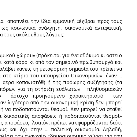
ία
αποπνέει την ίδια εμμονική «έχθρα» προς τους
ως κοινωνικά ανάλγητη, οικονομικά αντιφατική,
ια τους ακόλουθους λόγους:
ικού χώρου» (πρόκειται για ένα αδόκιμο κι αστείο
ι κατά κόρο κι από τον σημερινό πρωθυπουργό και
αλάβει κανείς τη μεταφορική σημασία του πρέπει να
ει στο κτίριο του υπουργείου Οικονομικών
έναν …
 αέρα κοπανιστό!!!) ή της πρόωρης συζήτησης (τα
ς πόρων για τη στήριξη ευάλωτων
πληθυσμιακών
ν
άστοχο προηγούμενο χαρακτηρισμό
των
ν λιγότερο από την οικονομική κρίση δεν μπορεί
ή να ποδοπατούνται θεσμοί. Δεν μπορεί να σταθεί
ι δικαστικές αποφάσεις ή ποδοπατούνται θεσμοί»
ς αποφάσεις, λοιπόν, πρέπει να εφαρμόζονται διότι
υς και όχι στην … πολιτική οικονομία. Δηλαδή,
λίσει τον αναγκαίο «δημοσιονομικό χώρο» για την