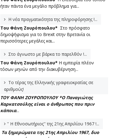
ήταν πάντα ένα μεγάλο πρόβλημα για...
Η νέα πραγματικότητα της πληροφόρησης !...
Του Φάνη Ζουρόπουλου*
Στο πρόσφατο
δημοψήφισμα για το Brexit στην Βρετανία οι
περισσότερες μεγάλες και...
Στο άγνωστο με βάρκα το παρελθόν !...
Του Φάνη Ζουρόπουλου*
Η εμπειρία πλέον
τόσων μηνών από την διακυβέρνηση...
Το τέρας της Ελληνικής γραφειοκρατίας σε
αριθμούς!
ΤΟΥ ΦΑΝΗ ΖΟΥΡΟΠΟΥΛΟΥ *
Ο Παναγιώτης
Καρκατσούλης είναι ο άνθρωπος που πριν
κάποια
...
'' Η Εθνοσωτήριος'' της 21ης Απριλίου 1967 !...
Τα ξημερώματα της 21ης Απριλίου 1967, δυο