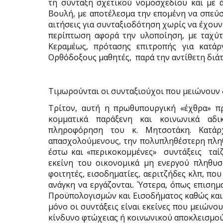
τη σύνταξη σχετικού νομοσχεδίου και με ά
Βουλή, με αποτέλεσμα την επομένη να σπεύ
αιτήσεις για συνταξιοδότηση χωρίς να έχουν
περίπτωση αφορά την υλοποίηση, με ταχύτ
Κεραμέως, πρότασης επιτροπής για κατά
Ορθόδοξους μαθητές,
παρά την αντίθετη διά
Τιμωρούνται οι συνταξιούχοι που μειώνουν 
Τρίτον, αυτή η πρωθυπουργική «έχθρα» πρ
κομματικά παράξενη και κοινωνικά αδι
πληροφόρηση του κ. Μητσοτάκη. Κατ΄αρ
απασχολούμενους, την πολυπληθέστερη πληθ
έστω και «περικοκομμένες»
συντάξεις
ταί
εκείνη του οικονομικά μη ενεργού πληθυσ
φοιτητές, εισοδηματίες, αεριτζήδες κλπ, πο
ανάγκη να εργάζονται. Ύστερα, όπως επισημ
Προϋπολογισμών και Εισοδήματος καθώς και 
μόνο οι συντάξεις είναι εκείνες που μειώνο
κίνδυνο φτώχειας ή κοινωνικού αποκλεισμού