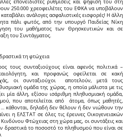
λλες επονείδιστες ρυθμίσεις και ψήφισή του στη
σουν 250.000 χρεοφειλέτες του ΕΦΚΑ να υποβάλουν
 καταβάλει ανάλογες ασφαλιστικές εισφορές! Η άλλη
ητα πάλι φωτός, από την υπουργό Παιδείας Νίκη
ργηση του μαθήματος των Θρησκευτικών και σε
ταξη του Συντάγματος.
δραστικά τη φτώχεια
ος τους συνταξιούχους είναι αφενός πολιτικά –
καιολόγητη, και προφανώς οφείλεται σε κακή
χάς, οι συνταξιούχοι
αποτελούν, μετά τους
υσμιακή ομάδα της χώρας, η οποία μάλιστα με τις
ζει μία άλλη, εξίσου ισάριθμη πληθυσμιακή ομάδα,
μού, που αποτελείται από
άτομα, όπως μαθητές,
υ … κάθονται, δηλαδή δεν θέλουν ή δεν νιώθουν την
αίνει η ΕΛΣΤΑΤ σε όλες τις έρευνες Οικογενειακών
Κινδύνου Φτώχειας στη χώρα μας, οι συντάξεις και
υν δραστικά το ποσοστό το πληθυσμού που είναι σε
.