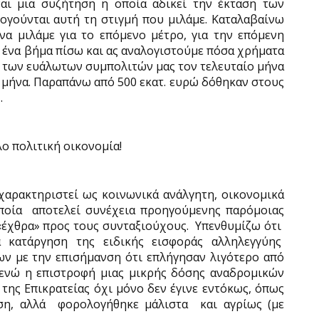
ναι μια συζήτηση η οποία αδικεί την έκταση των
γούνται αυτή τη στιγμή που μιλάμε. Καταλαβαίνω
να μιλάμε για το επόμενο μέτρο, για την επόμενη
 ένα βήμα πίσω και ας αναλογιστούμε πόσα χρήματα
ς των ευάλωτων συμπολιτών μας τον τελευταίο μήνα
 μήνα. Παραπάνω από 500 εκατ. ευρώ δόθηκαν στους
.
ο πολιτική οικονομία!
 χαρακτηριστεί ως κοινωνικά ανάλγητη, οικονομικά
ποία
αποτελεί συνέχεια προηγούμενης παρόμοιας
έχθρα» προς τους συνταξιούχους.
Υπενθυμίζω ότι
α κατάργηση της ειδικής εισφοράς αλληλεγγύης
ων με την επισήμανση ότι επλήγησαν λιγότερο από
, ενώ η επιστροφή μιας μικρής δόσης αναδρομικών
της Επικρατείας όχι μόνο δεν έγινε εντόκως, όπως
ση, αλλά
φορολογήθηκε μάλιστα
και αγρίως (με