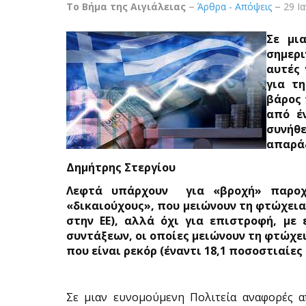
Το Βήμα της Αιγιάλειας
Άρθρα - Απόψεις
29 Ι
Σε μι
σημερι
αυτές 
για τ
βάρος 
από έ
συνή
απαρά
Δημήτρης Στεργίου
Λεφτά υπάρχουν
για «βροχή» παροχ
«δικαιούχους», που μειώνουν τη φτώχεια
στην ΕΕ), αλλά όχι για επιστροφή, με
συντάξεων, οι οποίες μειώνουν τη φτώχε
που είναι ρεκόρ (έναντι 18,1 ποσοστιαίες
Σε μιαν ευνομούμενη Πολιτεία αναφορές 