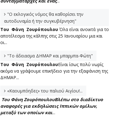
συνταγματάρχες και ένας
...
"Ο εκλογικός νόμος θα καθορίσει την
αυτοδυναμία ή την συγκυβέρνηση"
Του Φάνη Ζουρόπουλου
Όλα είναι ανοικτά για το
αποτέλεσμα της κάλπης στις 25 Ιανουαρίου μια και
οι...
"Το άδειασμα ΔΗΜΑΡ και μπαρμπα-Φώτη"
Του Φάνη Ζουρόπουλου
Είναι ίσως πολύ νωρίς
ακόμα να γράψουμε επικήδειο για την εξαφάνιση της
ΔΗΜΑΡ...
«Καουμπόηδες» του παλιού Αιγίου!...
Του Φάνη Ζουρόπουλου
Βλέπω στο διαδίκτυο
αναφορές για εκδηλώσεις Ιππικών ομίλων,
μεταξύ των οποίων και
...