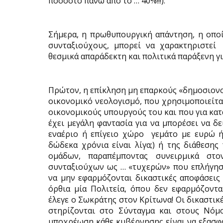
ποσοστό πάνω από το … 40%!!!).
Σήμερα, η πρωθυπουργική απάντηση, η οπο
συνταξιούχους, μπορεί να χαρακτηριστεί
θεσμικά απαράδεκτη και πολιτικά παράξενη γ
Πρώτον, η επίκληση μη επαρκούς «δημοσιονομ
οικονομικό νεολογισμό, που χρησιμοποιείτα
οικονομικούς υπουργούς του και που για κατ
έχει μεγάλη φαντασία για να μπορέσει να δ
εναέριο ή επίγειο χώρο
γεμάτο με ευρώ ή
δώδεκα χρόνια είναι λίγα;) ή της διάθεση
ομάδων, παραπέμποντας συνειρμικά στο
συνταξιούχων ως … «τυχερών» που επλήγησα
να μην εφαρμόζονται δικαστικές αποφάσεις 
όρθια μία Πολιτεία, όπου δεν εφαρμόζοντα
έλεγε ο Σωκράτης στον Κρίτωνα! Οι δικαστικέ
στηρίζονται στο Σύνταγμα και στους Νόμο
υποχρέωση κάθε κυβέρνησης είναι να εξασφα