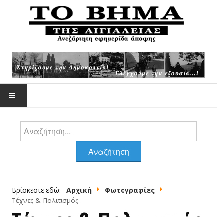
Αναζήτηση
ΕΠΙΚΑΙΡΌΤΗΤΑ
Αναζήτηση
ΆΡΘΡΑ -ΑΠΌΨΕΙΣ
Βρίσκεστε εδώ:
Αρχική
Φωτογραφίες
ΆΡΘΡΑ ΖΟΥΡΌΠΟΥΛΟΥ
Τέχνες & Πολιτισμός
ΦΩΤΟΓΡΑΦΊΕΣ