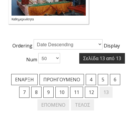
Καθημερινότητα
Ordering
Display
Σελίδα 13 από 13
Num
ΈΝΑΡΞΗ
ΠΡΟΗΓΟΎΜΕΝΟ
4
5
6
7
8
9
10
11
12
13
ΕΠΌΜΕΝΟ
ΤΈΛΟΣ