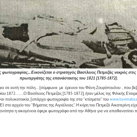
φωτογραφίας... Εικονίζεται ο στρατηγός Βασίλειος Πετμεζάς νεκρός στις 2
πρωτεργάτης της επανάστασης του 1821 [1785-1872].
ε αυτή την πόλη... [σύμφωνα με έρευνα του Φάνη Ζουρόπουλου , που βεβαίως
ου 1872.......Ο Βασίλειος Πετμεζάς [1785-1872], ήταν μέλος της Φιλικής Εται
 πολυκατοικία, [υπάρχει φωτογραφία της στα ''κτίσματα'' του
www.tovimatisai
είο του ''Βήματος της Αιγιάλειας''. Η κόρη του Πετμεζά Αικατερίνη είχε 
νότητα η οικογένεια έφερε φωτογράφο από την Αθήνα για να απαθανατίσει τη