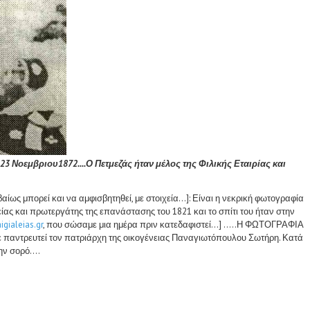
3 Νοεμβριου1872....Ο Πετμεζάς ήταν μέλος της Φιλικής Εταιρίας και
 μπορεί και να αμφισβητηθεί, με στοιχεία...]: Είναι η νεκρική φωτογραφία
ρείας και πρωτεργάτης της επανάστασης του 1821 και το σπίτι του ήταν στην
gialeias.gr
, που σώσαμε μια ημέρα πριν κατεδαφιστεί...] .....Η ΦΩΤΟΓΡΑΦΙΑ
παντρευτεί τον πατριάρχη της οικογένειας Παναγιωτόπουλου Σωτήρη. Κατά
ν σορό....