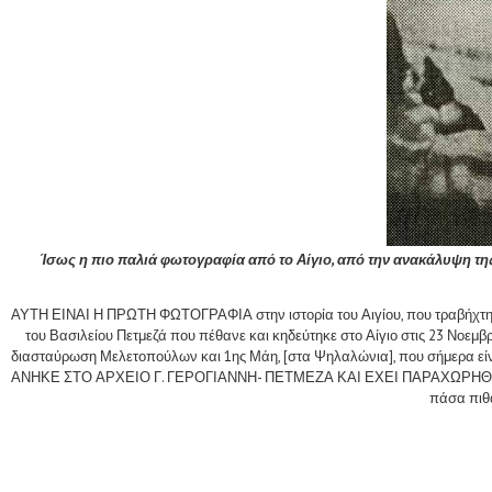
Ίσως η πιο παλιά φωτογραφία από το Αίγιο, από την ανακάλυψη της 
ΑΥΤΗ ΕΙΝΑΙ Η ΠΡΩΤΗ ΦΩΤΟΓΡΑΦΙΑ στην ιστορία του Αιγίου, που τραβήχτηκε σ
του Βασιλείου Πετμεζά που πέθανε και κηδεύτηκε στο Αίγιο στις 23 Νοεμβρί
διασταύρωση Μελετοπούλων και 1ης Μάη, [στα Ψηλαλώνια], που σήμερα είναι
ΑΝΗΚΕ ΣΤΟ ΑΡΧΕΙΟ Γ. ΓΕΡΟΓΙΑΝΝΗ- ΠΕΤΜΕΖΑ ΚΑΙ ΕΧΕΙ ΠΑΡΑΧΩΡΗΘΕΙ στο αρχ
πάσα πιθα