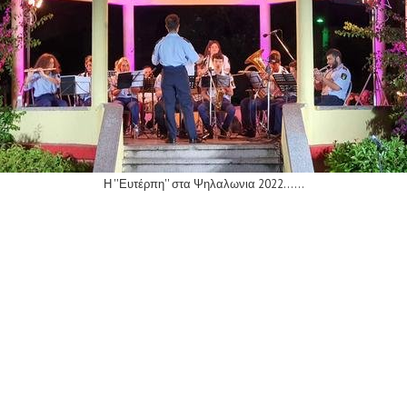
Η ''Ευτέρπη'' στα Ψηλαλωνια 2022......