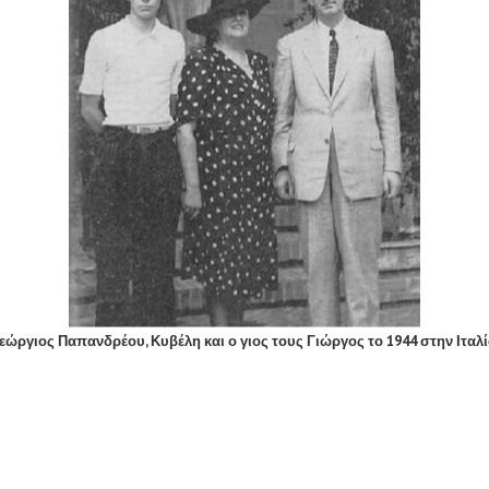
εώργιος Παπανδρέου, Κυβέλη και ο γιος τους Γιώργος το 1944 στην Ιταλί