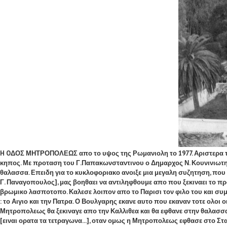
H OΔΟΣ ΜΗΤΡΟΠΟΛΕΩΣ απο το υψος της Ρωμανιολη το 1977. Αριστερα το κτ
κηπος. Με προταση του Γ.Παπακωνσταντινου ο Δημαρχος Ν. Κουνινιωτης
θαλασσα. Επειδη για το κυκλοφοριακο ανοιξε μια μεγαλη συζητηση, πο
Γ. Παναγοπουλος], μας βοηθαει να αντιληφθουμε απο που ξεκιναει το π
βρωμικο λασποτοπο. Καλεσε λοιπον απο το Παρισι τον φιλο του και συμ
: το Αιγιο και την Πατρα. Ο Βουλγαρης εκανε αυτο που εκαναν τοτε ολοι
Μητροπολεως θα ξεκιναγε απο την Καλλιθεα και θα εφθανε στην θαλασσα,
[ειναι ορατα τα τετραγωνα...], οταν ομως η Μητροπολεως εφθασε στο Στα