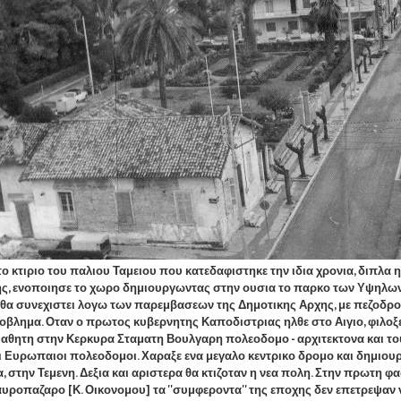
ιριο του παλιου Ταμειου που κατεδαφιστηκε την ιδια χρονια, διπλα ητα
, ενοποιησε το χωρο δημιουργωντας στην ουσια το παρκο των Υψηλων Α
υ θα συνεχιστει λογω των παρεμβασεων της Δημοτικης Αρχης, με πεζοδρ
ροβλημα. Οταν ο πρωτος κυβερνητης Καποδιστριας ηλθε στο Αιγιο, φιλοξ
αθητη στην Κερκυρα Σταματη Βουλγαρη πολεοδομο - αρχιτεκτονα και του
 οι Ευρωπαιοι πολεοδομοι. Χαραξε ενα μεγαλο κεντρικο δρομο και δημιου
 στην Τεμενη. Δεξια και αριστερα θα κτιζοταν η νεα πολη. Στην πρωτη φ
υροπαζαρο [Κ. Οικονομου] τα ''συμφεροντα'' της εποχης δεν επετρεψαν να