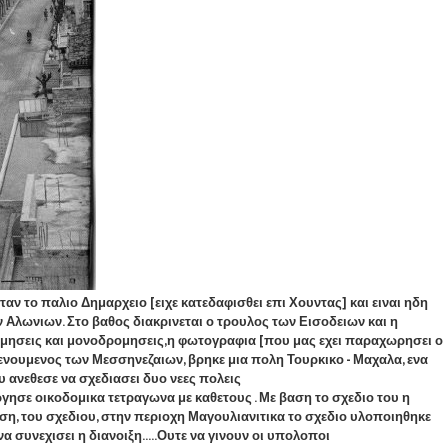
ν το παλιο Δημαρχειο [ειχε κατεδαφισθει επι Χουντας] και ειναι ηδη
λωνιων. Στο βαθος διακρινεται ο τρουλος των Εισοδειων και η
ομησεις και μονοδρομησεις,η φωτογραφια [που μας εχει παραχωρησει ο
ενουμενος των Μεσσηνεζαιων, βρηκε μια πολη Τουρκικο - Μαχαλα, ενα
 ανεθεσε να σχεδιασει δυο νεες πολεις
ργησε οικοδομικα τετραγωνα με καθετους . Με βαση το σχεδιο του η
αση, του σχεδιου, στην περιοχη Μαγουλιανιτικα το σχεδιο υλοποιηθηκε
 συνεχισει η διανοιξη.....Ουτε να γινουν οι υπολοποι