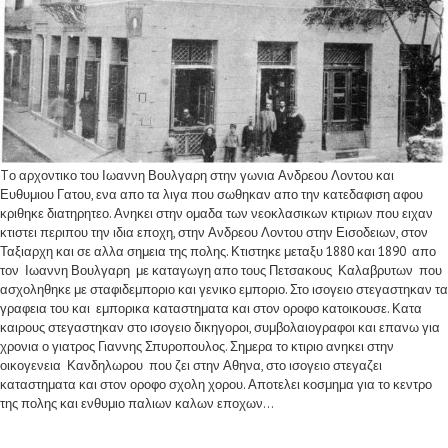
Tο αρχοντικο του Ιωαννη Βουλγαρη στην γωνια Ανδρεου Λοντου και
Ευθυμιου Γατου, ενα απο τα λιγα που σωθηκαν απο την κατεδαφιση αφου
κριθηκε διατηρητεο. Ανηκει στην ομαδα των νεοκλασικων κτιριων που ειχαν
κτιστει περιπου την ιδια εποχη, στην Ανδρεου Λοντου στην Εισοδειων, στον
Ταξιαρχη και σε αλλα σημεια της πολης. Κτιστηκε μεταξυ 1880 και 1890 απο
τον Ιωαννη Βουλγαρη με καταγωγη απο τους Πετσακους Καλαβρυτων που
ασχοληθηκε με σταφιδεμποριο και γενικο εμποριο. Στο ισογειο στεγαστηκαν τα
γραφεια του και εμπορικα καταστηματα και στον οροφο κατοικουσε. Κατα
καιρους στεγαστηκαν στο ισογειο δικηγοροι, συμβολαιογραφοι και επανω για
χρονια ο γιατρος Γιαννης Σπυροπουλος. Σημερα το κτιριο ανηκει στην
οικογενεια Κανδηλωρου που ζει στην Αθηνα, στο ισογειο στεγαζει
καταστηματα και στον οροφο σχολη χορου. Αποτελει κοσμημα για το κεντρο
της πολης και ενθυμιο παλιων καλων εποχων...