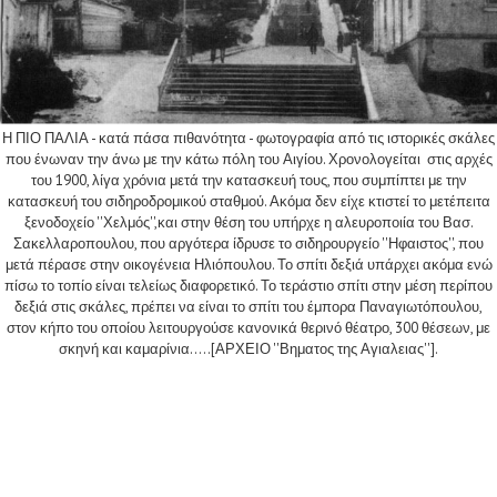
Η ΠΙΟ ΠΑΛΙΑ - κατά πάσα πιθανότητα - φωτογραφία από τις ιστορικές σκάλες
που ένωναν την άνω με την κάτω πόλη του Αιγίου. Χρονολογείται στις αρχές
του 1900, λίγα χρόνια μετά την κατασκευή τους, που συμπίπτει με την
κατασκευή του σιδηροδρομικού σταθμού. Ακόμα δεν είχε κτιστεί το μετέπειτα
ξενοδοχείο ''Χελμός'',και στην θέση του υπήρχε η αλευροποιία του Βασ.
Σακελλαροπουλου, που αργότερα ίδρυσε το σιδηρουργείο ''Ηφαιστος'', που
μετά πέρασε στην οικογένεια Ηλιόπουλου. Το σπίτι δεξιά υπάρχει ακόμα ενώ
πίσω το τοπίο είναι τελείως διαφορετικό. Το τεράστιο σπίτι στην μέση περίπου
δεξιά στις σκάλες, πρέπει να είναι το σπίτι του έμπορα Παναγιωτόπουλου,
στον κήπο του οποίου λειτουργούσε κανονικά θερινό θέατρο, 300 θέσεων, με
σκηνή και καμαρίνια.....[ΑΡΧΕΙΟ ''Βηματος της Αγιαλειας''].