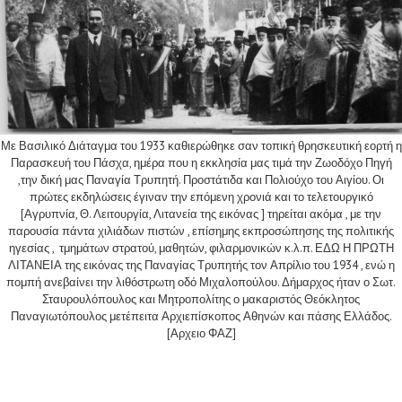
Με Βασιλικό Διάταγμα του 1933 καθιερώθηκε σαν τοπική θρησκευτική εορτή η
Παρασκευή του Πάσχα, ημέρα που η εκκλησία μας τιμά την Ζωοδόχο Πηγή
,την δική μας Παναγία Τρυπητή. Προστάτιδα και Πολιούχο του Αιγίου. Οι
πρώτες εκδηλώσεις έγιναν την επόμενη χρονιά και το τελετουργικό
[Αγρυπνία, Θ. Λειτουργία, Λιτανεία της εικόνας ] τηρείται ακόμα , με την
παρουσία πάντα χιλιάδων πιστών , επίσημης εκπροσώπησης της πολιτικής
ηγεσίας , τμημάτων στρατού, μαθητών, φιλαρμονικών κ.λ.π. ΕΔΩ Η ΠΡΩΤΗ
ΛΙΤΑΝΕΙΑ της εικόνας της Παναγίας Τρυπητής τον Απρίλιο του 1934 , ενώ η
πομπή ανεβαίνει την λιθόστρωτη οδό Μιχαλοπούλου. Δήμαρχος ήταν ο Σωτ.
Σταυρουλόπουλος και Μητροπολίτης ο μακαριστός Θεόκλητος
Παναγιωτόπουλος μετέπειτα Αρχιεπίσκοπος Αθηνών και πάσης Ελλάδος.
[Αρχειο ΦΑΖ]