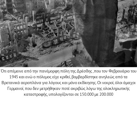
Ότι απέμεινε από την πανέμορφη πόλη της Δρέσδης ,που τον Φεβρουάριο του
1945 και ενώ ο πόλεμος είχε κριθεί, βομβαρδίστηκε ανηλεώς από τα
Βρετανικά αεροπλάνα για λόγους και μόνο εκδίκησης. Οι νεκροί, όλοι άμαχοι
Γερμανοί, που δεν μετρήθηκαν ποτέ ακριβώς λόγω της ολοκληρωτικής
καταστροφής, υπολογίζονται σε 150.000 με 200.000