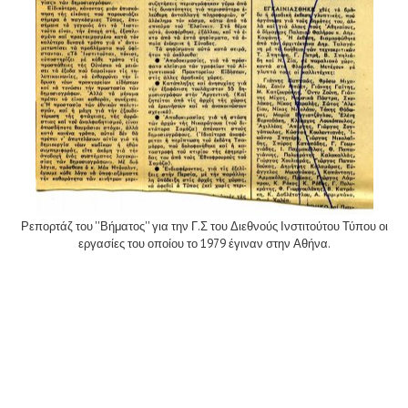
Ρεπορτάζ του ''Βήματος'' για την Γ.Σ του Διεθνούς Ινστιτούτου Τύπου οι
εργασίες του οποίου το 1979 έγιναν στην Αθήνα.