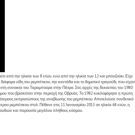
ι από την ηλικία των 8 ετών, ενώ από την ηλικία των 12 και μπουζούκι. Είχε
φορα είδη του ρεμπέτικου, την καντάδα και το δημοτικό τραγούδι, που είχαν
στη συνοικία του Ταραμπούρα στην Πάτρα. Στις αρχές της δεκαετίας του 1980
όμου που βρισκόταν στην περιοχή της Οβρυάς. Το 1982 κυκλοφόρησε η πρώτη
ριότερους εκπροσώπους της αναβίωσης του ρεμπέτικου. Αποτελούσε συνδετικό
ερου ρεμπέτικου στυλ. Πέθανε στις 11 Ιανουαρίου 2015 σε ηλικία 68 ετών, η
αγουδιών και παρουσία μεγάλου πλήθους κόσμου.