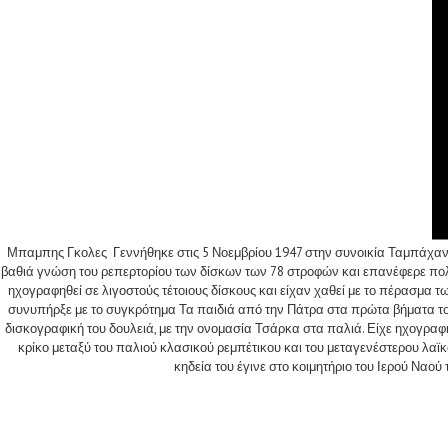
Μπαμπης Γκολες Γεννήθηκε στις 5 Νοεμβρίου 1947 στην συνοικία Ταμπάχανα τη
βαθιά γνώση του ρεπερτορίου των δίσκων των 78 στροφών και επανέφερε πολλ
ηχογραφηθεί σε λιγοστούς τέτοιους δίσκους και είχαν χαθεί με το πέρασμα 
συνυπήρξε με το συγκρότημα Τα παιδιά από την Πάτρα στα πρώτα βήματα το
δισκογραφική του δουλειά, με την ονομασία Τσάρκα στα παλιά. Είχε ηχογρα
κρίκο μεταξύ του παλιού κλασικού ρεμπέτικου και του μεταγενέστερου λαϊκο
κηδεία του έγινε στο κοιμητήριο του Ιερού Να