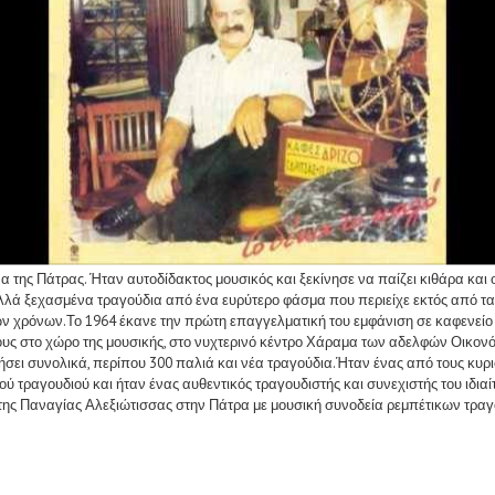
ς Πάτρας. Ήταν αυτοδίδακτος μουσικός και ξεκίνησε να παίζει κιθάρα και ούτ
ά ξεχασμένα τραγούδια από ένα ευρύτερο φάσμα που περιείχε εκτός από τα διά
των χρόνων.Το 1964 έκανε την πρώτη επαγγελματική του εμφάνιση σε καφενείο 
υς στο χώρο της μουσικής, στο νυχτερινό κέντρο Χάραμα των αδελφών Οικον
φήσει συνολικά, περίπου 300 παλιά και νέα τραγούδια.Ήταν ένας από τους κυ
ύ τραγουδιού και ήταν ένας αυθεντικός τραγουδιστής και συνεχιστής του ιδιαίτ
ού της Παναγίας Αλεξιώτισσας στην Πάτρα με μουσική συνοδεία ρεμπέτικων τρ