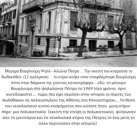
Μέγαρο Βουρλούμη Ψηλά - Αλώνια Πάτρα … Την σκεπή του κοσμούσε το
δωδεκάθεο (12 αγάλματα) … το κτίριο ανήκε στον σταφιδέμπορα Βουρλούμη
όπου στην διάρκεια της χούντας καταστράφηκε... εδώ
το μέγαρο
Βουρλούμη στα ψηλαλώνια Πάτρα το 1969 λίγα χρόνια πριν
κατεδαφιστεί ... τώρα πια έχει περάσει στην ιστορία οι πόρτες του
πωλήθηκαν σε παλαιοπωλείο της Αθήνας στο Μοναστηράκι... Τη θέση
του νεοκλασικού αυτού κοσμήματος που κάποτε ήταν μαιευτήριο
πήρε μια πολυκατοικία (εκείνη την εποχή οι πολυκατοικίες φύτρωναν
σαν τα μανιτάρια και τα νεοκλασικά κτίρια της Πάτρας το ένα μετά το
άλλο περνούσαν στην ιστορία)