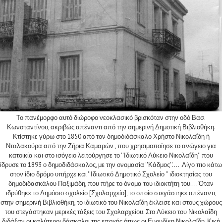
Το πανέμορφο αυτό διώροφο νεοκλασικό βρισκόταν στην οδό Βασ.
Κωνσταντίνου, ακριβώς απέναντι από την σημερινή Δημοτική Βιβλιοθήκη.
Κτίστηκε γύρω στο 1850 από τον δημοδιδάσκαλο Χρήστο Νικολαΐδη ή
Νταλακούρα από την Ζήρια Καμαρών , που χρησιμοποίησε το ανώγειο για
κατοικία και στο ισόγειο λειτούργησε το ''Ιδιωτικό Λύκειο Νικολαΐδη'' που
ίδρυσε το 1893 ο δημοδιδάσκαλος, με την ονομασία ''Κάδμος''.... .Λίγο πιο κάτω
στον ίδιο δρόμο υπήρχε και ''Ιδιωτικό Δημοτικό Σχολείο '' ιδιοκτησίας του
δημοδιδασκάλου Παξιμάδη, που πήρε το όνομα του ιδιοκτήτη του.... Όταν
ιδρύθηκε το Δημόσιο σχολείο [Σχολαρχείο], το οποίο στεγάστηκε απέναντι,
στην σημερινή Βιβλιοθήκη, το ιδιωτικό του Νικολαΐδη έκλεισε και στους χώρους
του στεγάστηκαν μερικές τάξεις του Σχολαρχείου. Στο Λύκειο του Νικολαΐδη
διδάξαν οι καλύτεροι δάσκαλοι της εποχής όπως οι Ευρυδίκη Νικολαΐδη, Κική