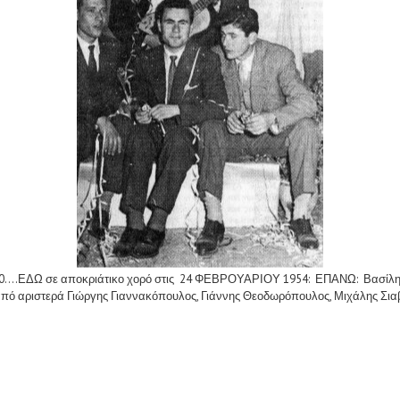
υ 1950....ΕΔΩ σε αποκριάτικο χορό στις 24 ΦΕΒΡΟΥΑΡΙΟΥ 1954: ΕΠΑΝΩ: Βασί
πό αριστερά Γιώργης Γιαννακόπουλος, Γιάννης Θεοδωρόπουλος, Μιχάλης Σιαβ