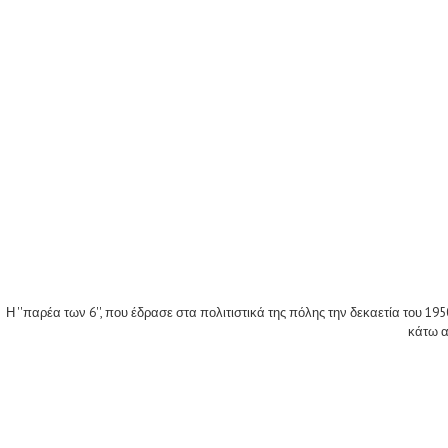
Η ''παρέα των 6'', που έδρασε στα πολιτιστικά της πόλης την δεκαετία το
κάτω α