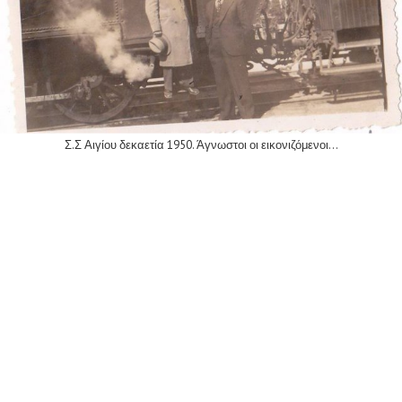
Σ.Σ Αιγίου δεκαετία 1950. Άγνωστοι οι εικονιζόμενοι…