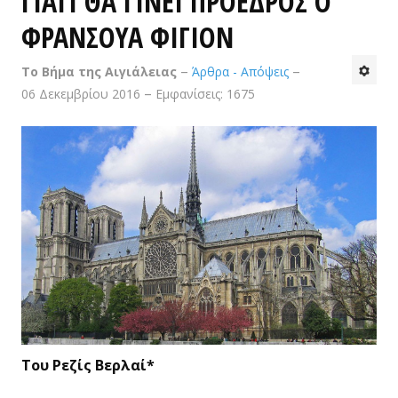
ΓΙΑΤΙ ΘΑ ΓΙΝΕΙ ΠΡΟΕΔΡΟΣ Ο
ΦΡΑΝΣΟΥΑ ΦΙΓΙΟΝ
Ιστορικές
Το Βήμα της Αιγιάλειας
Άρθρα - Απόψεις
Καθημερινότητα
06 Δεκεμβρίου 2016
Εμφανίσεις: 1675
Πολιτική
Αθλητικά
Προσωπικές
Κτίσματα
Τέχνες & Πολιτισμός
Βίντεο - Αρχείο FAZ
ΤΟ ΒΉΜΑ ΤΗΣ ΑΙΓΙΑΛΕΊΑΣ
Tου Ρεζίς Βερλαί*
ΕΠΙΚΟΙΝΩΝΊΑ