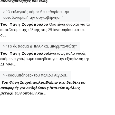
συνταγματάρχες και ένας
...
"Ο εκλογικός νόμος θα καθορίσει την
αυτοδυναμία ή την συγκυβέρνηση"
Του Φάνη Ζουρόπουλου
Όλα είναι ανοικτά για το
αποτέλεσμα της κάλπης στις 25 Ιανουαρίου μια και
οι...
"Το άδειασμα ΔΗΜΑΡ και μπαρμπα-Φώτη"
Του Φάνη Ζουρόπουλου
Είναι ίσως πολύ νωρίς
ακόμα να γράψουμε επικήδειο για την εξαφάνιση της
ΔΗΜΑΡ...
«Καουμπόηδες» του παλιού Αιγίου!...
Του Φάνη Ζουρόπουλου
Βλέπω στο διαδίκτυο
αναφορές για εκδηλώσεις Ιππικών ομίλων,
μεταξύ των οποίων και
...