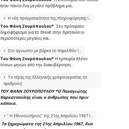
ήταν πάντα ένα μεγάλο πρόβλημα για...
Η νέα πραγματικότητα της πληροφόρησης !...
Του Φάνη Ζουρόπουλου*
Στο πρόσφατο
δημοψήφισμα για το Brexit στην Βρετανία οι
περισσότερες μεγάλες και...
Στο άγνωστο με βάρκα το παρελθόν !...
Του Φάνη Ζουρόπουλου*
Η εμπειρία πλέον
τόσων μηνών από την διακυβέρνηση...
Το τέρας της Ελληνικής γραφειοκρατίας σε
αριθμούς!
ΤΟΥ ΦΑΝΗ ΖΟΥΡΟΠΟΥΛΟΥ *
Ο Παναγιώτης
Καρκατσούλης είναι ο άνθρωπος που πριν
κάποια
...
'' Η Εθνοσωτήριος'' της 21ης Απριλίου 1967 !...
Τα ξημερώματα της 21ης Απριλίου 1967, δυο